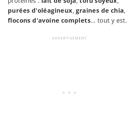
protéines :
lait de soja
,
tofu soyeux
,
purées d'oléagineux
,
graines de chia
,
flocons d'avoine complets
… tout y est.