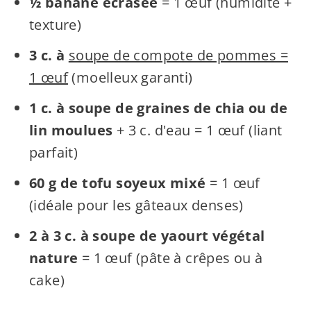
½ banane écrasée
= 1 œuf (humidité +
texture)
3 c. à
soupe de compote de pommes =
1 œuf
(moelleux garanti)
1 c. à soupe de graines de chia ou de
lin moulues
+ 3 c. d'eau = 1 œuf (liant
parfait)
60 g de tofu soyeux mixé
= 1 œuf
(idéale pour les gâteaux denses)
2 à 3 c. à soupe de yaourt végétal
nature
= 1 œuf (pâte à crêpes ou à
cake)