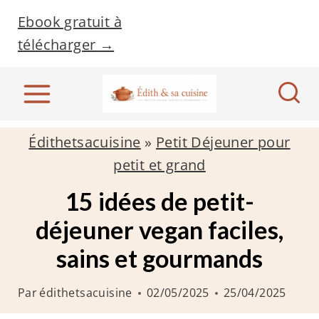
A
Ebook gratuit à
l
télécharger →
l
e
r
a
Édithetsacuisine
»
Petit Déjeuner pour
u
petit et grand
c
o
15 idées de petit-
n
déjeuner vegan faciles,
t
sains et gourmands
e
n
Par
édithetsacuisine
02/05/2025
25/04/2025
u