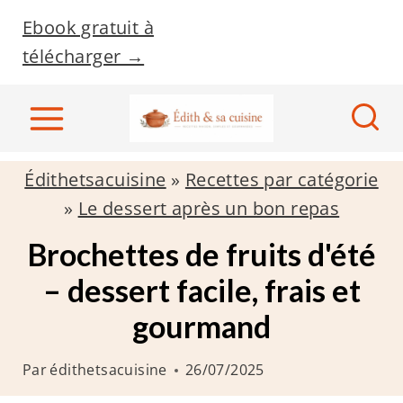
A
Ebook gratuit à
l
télécharger →
l
e
r
a
Édithetsacuisine
»
Recettes par catégorie
u
»
Le dessert après un bon repas
c
o
Brochettes de fruits d'été
n
– dessert facile, frais et
t
gourmand
e
n
Par
édithetsacuisine
26/07/2025
u