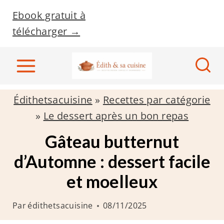
A
Ebook gratuit à
l
télécharger →
l
e
r
a
Édithetsacuisine
»
Recettes par catégorie
u
»
Le dessert après un bon repas
c
o
Gâteau butternut
n
d’Automne : dessert facile
t
et moelleux
e
n
Par
édithetsacuisine
08/11/2025
u