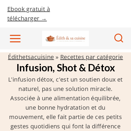
A
Ebook gratuit à
l
télécharger →
l
e
r
a
Édithetsacuisine
»
Recettes par catégorie
u
Infusion, Shot & Détox
c
o
L'infusion détox, c'est un soutien doux et
n
naturel, pas une solution miracle.
t
Associée à une alimentation équilibrée,
e
une bonne hydratation et du
n
mouvement, elle fait partie de ces petits
u
gestes quotidiens qui font la différence