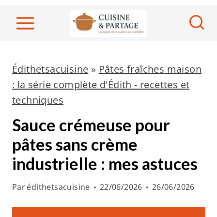
A
l
l
e
r
Édithetsacuisine
»
Pâtes fraîches maison
a
: la série complète d'Édith - recettes et
u
techniques
c
Sauce crémeuse pour
o
pâtes sans crème
n
industrielle : mes astuces
t
e
Par
édithetsacuisine
22/06/2026
26/06/2026
n
u