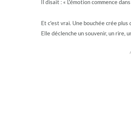
Il disait : « L'émotion commence dans
n
a
p
c
l
r
Et c'est vrai. Une bouchée crée plus 
i
i
Elle déclenche un souvenir, un rire, 
p
n
a
c
l
i
e
p
a
l
e