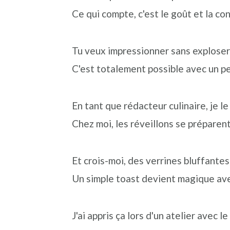
n
o
b
Ce qui compte, c'est le goût et la con
a
n
a
v
t
r
Tu veux impressionner sans exploser 
i
e
r
C'est totalement possible avec un pe
g
n
e
a
u
l
En tant que rédacteur culinaire, je l
t
p
a
Chez moi, les réveillons se préparen
i
r
t
o
i
é
Et crois-moi, des verrines bluffante
n
n
r
Un simple toast devient magique ave
p
c
a
r
i
l
J'ai appris ça lors d'un atelier avec l
i
p
e