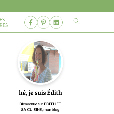
ES
RES
Barre
latérale
principale
hé, je suis Édith
Bienvenue sur
ÉDITH ET
SA CUISINE
, mon blog