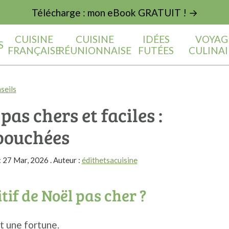
Télécharge : mon eBook GRATUIT ! →
CUISINE
CUISINE
IDÉES
VOYAG
S
FRANÇAISE
RÉUNIONNAISE
FUTÉES
CULINAI
seils
pas chers et faciles :
 bouchées
:
27 Mar, 2026
. Auteur :
édithetsacuisine
tif de Noël pas cher ?
t une fortune.