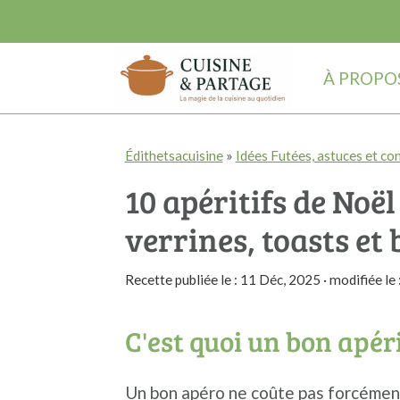
À PROPO
P
P
P
Édithetsacuisine
»
Idées Futées, astuces et con
a
a
a
10 apéritifs de Noël 
s
s
s
s
s
s
verrines, toasts et
e
e
e
Recette publiée le :
11 Déc, 2025
· modifiée le 
r
r
r
à
a
à
C'est quoi un bon apéri
l
u
l
a
c
a
Un bon apéro ne coûte pas forcémen