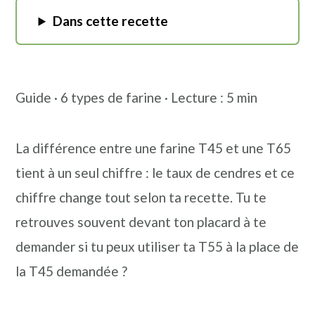
n
o
b
Dans cette recette
a
n
a
v
t
r
i
e
r
Guide · 6 types de farine · Lecture : 5 min
g
n
e
a
u
l
La différence entre une farine T45 et une T65
t
p
a
tient à un seul chiffre : le taux de cendres et ce
i
r
t
chiffre change tout selon ta recette. Tu te
o
i
é
retrouves souvent devant ton placard à te
n
n
r
demander si tu peux utiliser ta T55 à la place de
p
c
a
la T45 demandée ?
r
i
l
i
p
e