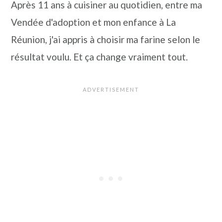
Après 11 ans à cuisiner au quotidien, entre ma
n
a
p
Vendée d'adoption et mon enfance à La
c
l
r
Réunion, j'ai appris à choisir ma farine selon le
i
i
résultat voulu. Et ça change vraiment tout.
p
n
a
c
l
i
e
p
a
l
e