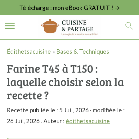
Télécharge : mon eBook GRATUIT ! →
P
P
P
Édithetsacuisine
»
Bases & Techniques
a
a
a
Farine T45 à T150 :
s
s
s
laquelle choisir selon la
s
s
s
e
e
e
recette ?
r
r
r
Recette publiée le :
5 Juil, 2026
· modifiée le :
à
a
à
26 Juil, 2026
. Auteur :
édithetsacuisine
l
u
l
a
c
a