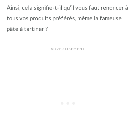
n
a
p
Ainsi, cela signifie-t-il qu'il vous faut renoncer à
c
l
r
tous vos produits préférés, même la fameuse
i
i
pâte à tartiner ?
p
n
a
c
l
i
e
p
a
l
e