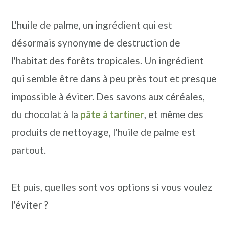
n
o
b
a
n
a
L'huile de palme, un ingrédient qui est
v
t
r
désormais synonyme de destruction de
i
e
r
l'habitat des forêts tropicales. Un ingrédient
g
n
e
qui semble être dans à peu près tout et presque
a
u
l
impossible à éviter. Des savons aux céréales,
t
p
a
du chocolat à la
pâte à tartiner
, et même des
i
r
t
produits de nettoyage, l'huile de palme est
o
i
é
partout.
n
n
r
p
c
a
Et puis, quelles sont vos options si vous voulez
r
i
l
l'éviter ?
i
p
e