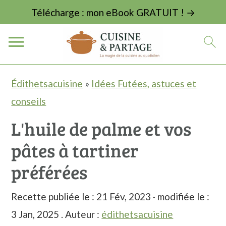
Télécharge : mon eBook GRATUIT ! →
P
P
P
Édithetsacuisine
»
Idées Futées, astuces et
a
a
a
conseils
s
s
s
L'huile de palme et vos
s
s
s
pâtes à tartiner
e
e
e
r
r
r
préférées
à
a
à
Recette publiée le :
21 Fév, 2023
· modifiée le :
l
u
l
3 Jan, 2025
. Auteur :
édithetsacuisine
a
c
a