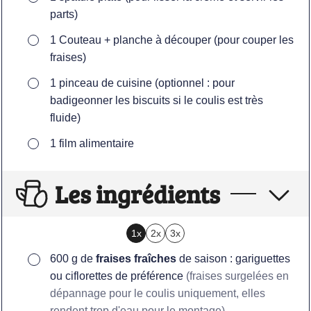
parts)
▢
1 Couteau + planche à découper
(pour couper les
fraises)
▢
1 pinceau de cuisine
(optionnel : pour
badigeonner les biscuits si le coulis est très
fluide)
▢
1 film alimentaire
Les ingrédients
1x
2x
3x
▢
600
g
de
fraises fraîches
de saison : gariguettes
ou ciflorettes de préférence
(fraises surgelées en
dépannage pour le coulis uniquement, elles
rendent trop d'eau pour le montage)