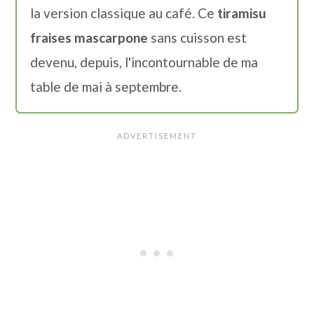
la version classique au café. Ce
tiramisu
n
a
p
fraises mascarpone
sans cuisson est
c
l
r
devenu, depuis, l'incontournable de ma
i
i
table de mai à septembre.
p
n
a
c
l
i
e
p
a
l
e