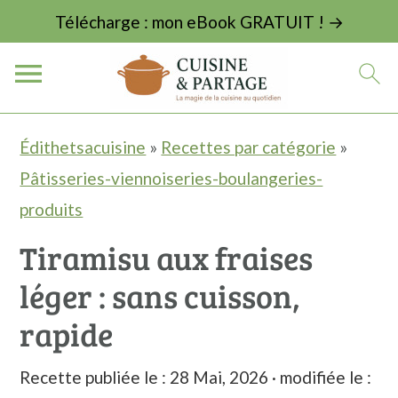
Télécharge : mon eBook GRATUIT ! →
P
P
P
Édithetsacuisine
»
Recettes par catégorie
»
a
a
a
Pâtisseries-viennoiseries-boulangeries-
s
s
s
produits
s
s
s
Tiramisu aux fraises
e
e
e
léger : sans cuisson,
r
r
r
à
a
à
rapide
l
u
l
Recette publiée le :
28 Mai, 2026
· modifiée le :
a
c
a