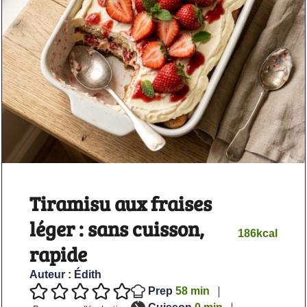
Tiramisu aux fraises
léger : sans cuisson,
186
kcal
rapide
Auteur :
Édith
minutes
Prep
58
min
minutes