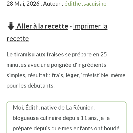
28 Mai, 2026
. Auteur :
édithetsacuisine
n
o
b
a
n
a
v
t
r
Aller à la recette
-
Imprimer la
i
e
r
recette
g
n
e
Le
tiramisu aux fraises
se prépare en 25
a
u
l
minutes avec une poignée d'ingrédients
t
p
a
simples, résultat : frais, léger, irrésistible, même
i
r
t
pour les débutants.
o
i
é
n
n
r
Moi, Édith, native de La Réunion,
p
c
a
blogueuse culinaire depuis 11 ans, je le
r
i
l
prépare depuis que mes enfants ont boudé
i
p
e