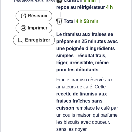
Cuisson
0
min
Pas encore d'évaluation
heures
repos au réfrigérateur
4
h
Réseaux
heures
minutes
Total
4
h
58
min
Imprimer
Le tiramisu aux fraises se
Enregistrer
prépare en 25 minutes avec
une poignée d'ingrédients
simples - résultat frais,
léger, irrésistible, même
pour les débutants.
Fini le tiramisu réservé aux
amateurs de café. Cette
recette de tiramisu aux
fraises fraîches sans
cuisson
remplace le café par
un coulis maison qui parfume
les biscuits avec douceur,
sans les noyer.