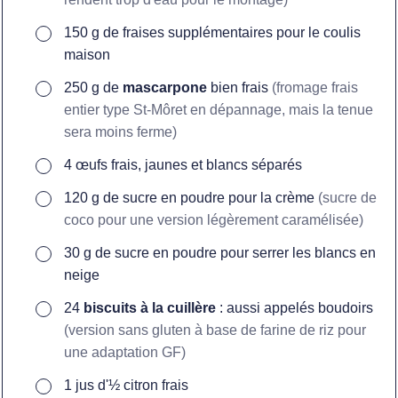
▢
150
g
de fraises supplémentaires pour le coulis
maison
▢
250
g
de
mascarpone
bien frais
(fromage frais
entier type St-Môret en dépannage, mais la tenue
sera moins ferme)
▢
4
œufs frais, jaunes et blancs séparés
▢
120
g
de sucre en poudre pour la crème
(sucre de
coco pour une version légèrement caramélisée)
▢
30
g
de sucre en poudre pour serrer les blancs en
neige
▢
24
biscuits à la cuillère
: aussi appelés boudoirs
(version sans gluten à base de farine de riz pour
une adaptation GF)
▢
1
jus d'½ citron frais