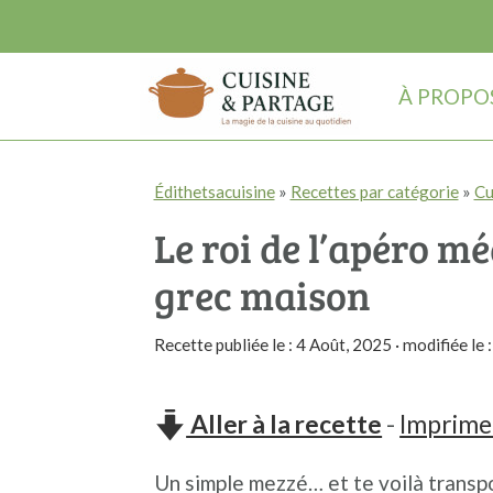
À PROPO
P
P
P
Édithetsacuisine
»
Recettes par catégorie
»
Cu
a
a
a
Le roi de l’apéro mé
s
s
s
s
s
s
grec maison
e
e
e
Recette publiée le :
4 Août, 2025
· modifiée le 
r
r
r
à
a
à
Aller à la recette
-
Imprimer
l
u
l
a
c
a
Un simple mezzé… et te voilà transpo