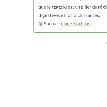
n
a
p
que le
tzatziki
est un pilier du rég
c
l
r
digestives et rafraîchissantes.
i
i
📖 Source :
diane Kochilas.
p
n
a
c
l
i
e
p
a
l
e