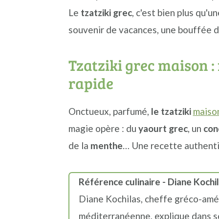
n
o
b
Le
tzatziki grec
, c'est bien plus qu'u
a
n
a
souvenir de vacances, une bouffée d
v
t
r
i
e
r
Tzatziki grec maison : 
g
n
e
rapide
a
u
l
t
p
a
Onctueux, parfumé,
le tzatziki
maison
i
r
t
magie opère : du
yaourt grec
, un
con
o
i
é
de la
menthe
… Une recette authentiq
n
n
r
p
c
a
Référence culinaire - Diane Kochi
r
i
l
Diane Kochilas, cheffe gréco-amér
i
p
e
méditerranéenne, explique dans 