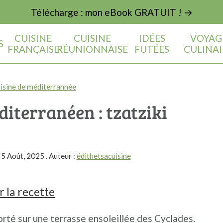
Télécharge : mon eBook GRATUIT ! →
CUISINE
CUISINE
IDÉES
VOYAG
S
FRANÇAISE
RÉUNIONNAISE
FUTÉES
CULINAI
isine de méditerrannée
diterranéen : tzatziki
:
5 Août, 2025
. Auteur :
édithetsacuisine
 la recette
rté sur une terrasse ensoleillée des Cyclades.