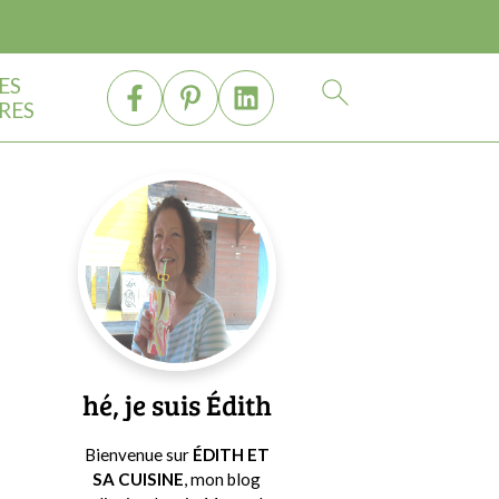
ES
RES
Barre
latérale
principale
hé, je suis Édith
Bienvenue sur
ÉDITH ET
SA CUISINE
, mon blog