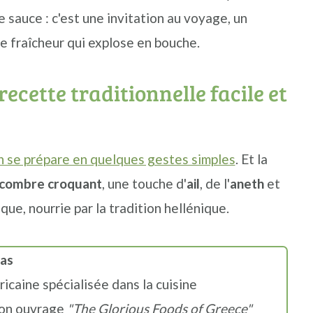
ne sauce : c'est une invitation au voyage, un
e fraîcheur qui explose en bouche.
recette traditionnelle facile et
 se prépare en quelques gestes simples
. Et la
combre croquant
, une touche d'
ail
, de l'
aneth
et
ue, nourrie par la tradition hellénique.
las
icaine spécialisée dans la cuisine
son ouvrage
"The Glorious Foods of Greece"