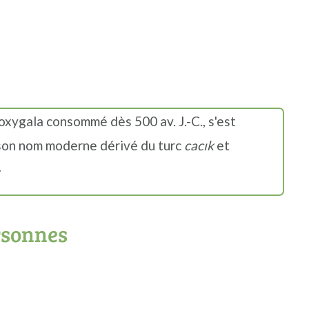
e oxygala consommé dès 500 av. J.-C., s'est
son nom moderne dérivé du turc
cacık
et
»
rsonnes
s