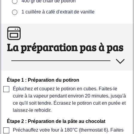
400
gr
de chair de potiron
▢
1
cuillère
à café d'extrait de vanille
La préparation pas à pas
Étape 1 : Préparation du potiron
▢
Épluchez et coupez le potiron en cubes. Faites-le
cuire à la vapeur pendant environ 20 minutes, jusqu'à
ce qu'il soit tendre
. Écrasez le potiron cuit en purée et
laissez-le refroidir.
Étape 2 : Préparation de la pâte au chocolat
▢
Préchauffez votre four à 180°C (thermostat 6). Faites