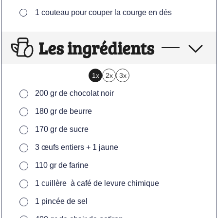
▢
1 couteau
pour couper la courge en dés
Les ingrédients
1x
2x
3x
▢
200
gr
de chocolat noir
▢
180
gr
de beurre
▢
170
gr
de sucre
▢
3
œufs entiers + 1 jaune
▢
110
gr
de farine
▢
1
cuillère
à café de levure chimique
▢
1
pincée
de sel
▢