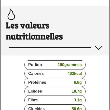
Les valeurs
nutritionnelles
Portion
100
grammes
Calories
403
kcal
Protéines
6.8
g
Lipides
18.7
g
Fibre
3.1
g
Glucides
50.6
g