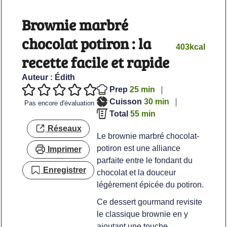
Brownie marbré
chocolat potiron : la
403
kcal
recette facile et rapide
Auteur :
Édith
minutes
Prep
25
min
minutes
Cuisson
30
min
Pas encore d'évaluation
minutes
Total
55
min
Réseaux
Le brownie marbré chocolat-
potiron est une alliance
Imprimer
parfaite entre le fondant du
Enregistrer
chocolat et la douceur
légèrement épicée du potiron.
Ce dessert gourmand revisite
le classique brownie en y
ajoutant une touche