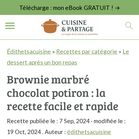
Télécharge : mon eBook GRATUIT ! →
P
P
P
Édithetsacuisine
»
Recettes par catégorie
»
Le
a
a
a
dessert après un bon repas
s
s
s
Brownie marbré
s
s
s
chocolat potiron : la
e
e
e
r
r
r
recette facile et rapide
à
a
à
Recette publiée le :
7 Sep, 2024
· modifiée le :
l
u
l
19 Oct, 2024
. Auteur :
édithetsacuisine
a
c
a