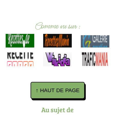
Footer
Comme vu sur :
↑ HAUT DE PAGE
Au sujet de