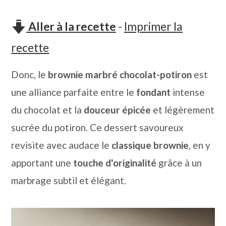
n
o
b
a
n
a
Aller à la recette
-
Imprimer la
v
t
r
recette
i
e
r
Donc, le
brownie marbré chocolat-potiron
est
g
n
e
une alliance parfaite entre le
fondant
intense
a
u
l
du chocolat et la
douceur épicée
et légèrement
t
p
a
sucrée du potiron. Ce dessert savoureux
i
r
t
revisite avec audace le
classique brownie
, en y
o
i
é
apportant une
touche d'originalité
grâce à un
n
n
r
marbrage subtil et élégant.
p
c
a
r
i
l
i
p
e