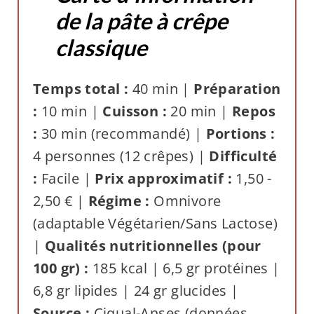
de la pâte à crêpe
classique
Temps total :
40 min |
Préparation
:
10 min |
Cuisson :
20 min |
Repos
:
30 min (recommandé) |
Portions :
4 personnes (12 crêpes) |
Difficulté
:
Facile |
Prix approximatif :
1,50 -
2,50 € |
Régime :
Omnivore
(adaptable Végétarien/Sans Lactose)
|
Qualités nutritionnelles (pour
100 gr) :
185 kcal | 6,5 gr protéines |
6,8 gr lipides | 24 gr glucides |
Source :
Ciqual-Anses
(données