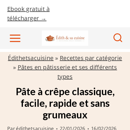
A
Ebook gratuit à
l
télécharger →
l
e
r
a
Édithetsacuisine
»
Recettes par catégorie
u
»
Pâtes en pâtisserie et ses différents
c
types
o
n
Pâte à crêpe classique,
t
facile, rapide et sans
e
grumeaux
n
u
Par
édithetsacuisine
22/01/2026
16/02/2026