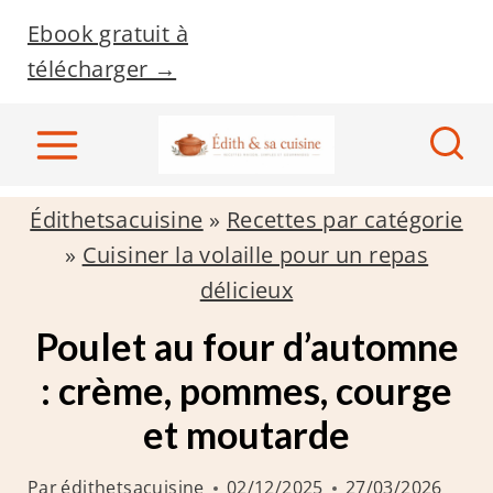
A
Ebook gratuit à
l
télécharger →
l
e
r
a
Édithetsacuisine
»
Recettes par catégorie
u
»
Cuisiner la volaille pour un repas
c
délicieux
o
n
Poulet au four d’automne
t
: crème, pommes, courge
e
et moutarde
n
u
Par
édithetsacuisine
02/12/2025
27/03/2026