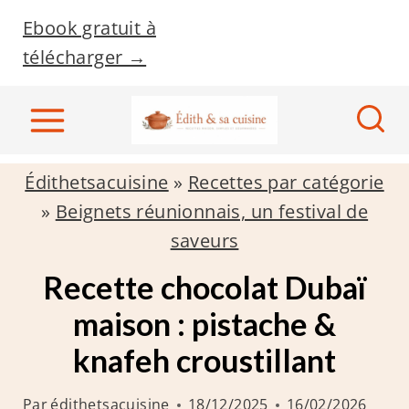
A
Ebook gratuit à
l
télécharger →
l
e
r
a
Édithetsacuisine
»
Recettes par catégorie
u
»
Beignets réunionnais, un festival de
c
saveurs
o
n
Recette chocolat Dubaï
t
maison : pistache &
e
knafeh croustillant
n
u
Par
édithetsacuisine
18/12/2025
16/02/2026