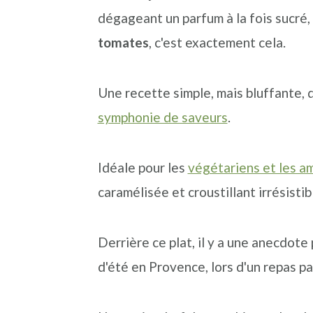
n
o
b
dégageant un parfum à la fois sucré,
a
n
a
tomates
, c'est exactement cela.
v
t
r
i
e
r
Une recette simple, mais bluffante,
g
n
e
symphonie de saveurs
.
a
u
l
t
p
a
Idéale pour les
végétariens et les a
i
r
t
caramélisée et croustillant irrésistib
o
i
é
n
n
r
Derrière ce plat, il y a une anecdote 
p
c
a
d'été en Provence, lors d'un repas pa
r
i
l
i
p
e