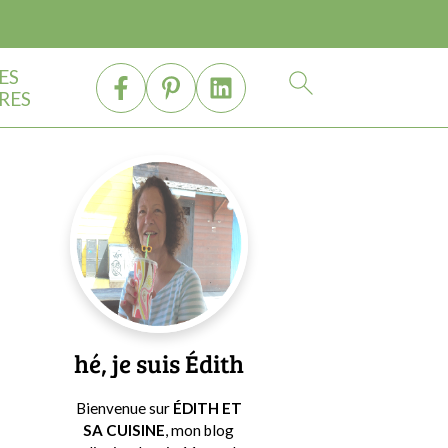
ES
RES
Barre
latérale
principale
hé, je suis Édith
Bienvenue sur
ÉDITH ET
SA CUISINE
, mon blog