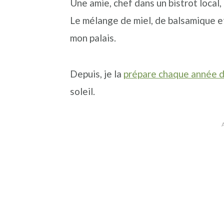
Une amie, chef dans un bistrot local
n
a
p
Le mélange de miel, de balsamique 
c
l
r
mon palais.
i
i
p
n
Depuis, je la
prépare chaque année d
a
c
soleil.
l
i
e
p
a
l
e