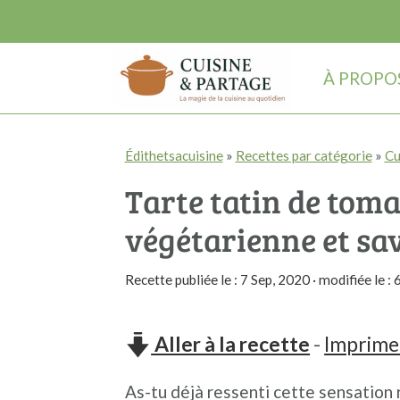
À PROPO
P
P
P
Édithetsacuisine
»
Recettes par catégorie
»
Cu
a
a
a
Tarte tatin de tomat
s
s
s
s
s
s
végétarienne et sa
e
e
e
Recette publiée le :
7 Sep, 2020
· modifiée le :
6
r
r
r
à
a
à
Aller à la recette
-
Imprimer
l
u
l
a
c
a
As-tu déjà ressenti cette sensation r