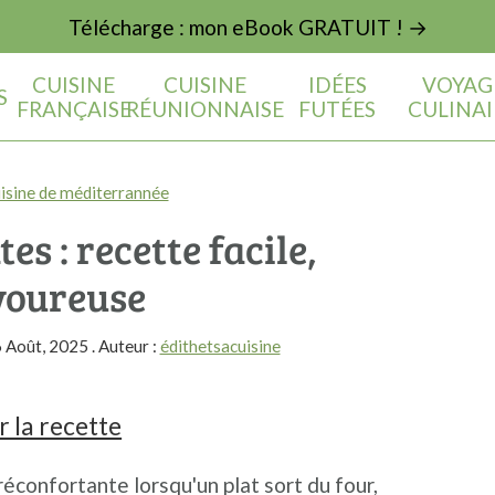
Télécharge : mon eBook GRATUIT ! →
CUISINE
CUISINE
IDÉES
VOYAG
S
FRANÇAISE
RÉUNIONNAISE
FUTÉES
CULINAI
isine de méditerrannée
es : recette facile,
voureuse
 Août, 2025
. Auteur :
édithetsacuisine
 la recette
éconfortante lorsqu'un plat sort du four,