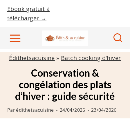
A
Ebook gratuit à
l
télécharger →
l
e
r
a
Édithetsacuisine
»
Batch cooking d'hiver
u
c
Conservation &
o
congélation des plats
n
d’hiver : guide sécurité
t
e
Par
édithetsacuisine
24/04/2026
23/04/2026
n
u