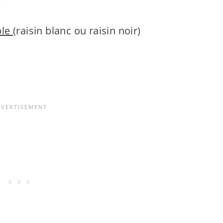
e
ble
(raisin blanc ou raisin noir)