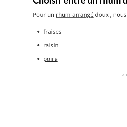
Choisir entre un rhum 
Pour un
rhum arrangé
doux , nous 
fraises
raisin
poire