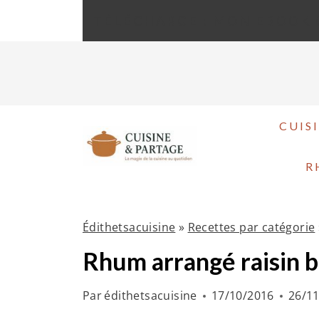
A
TÉLÉCHARGE : MON EBOOK 
l
l
e
r
a
CUIS
u
R
c
o
n
Édithetsacuisine
»
Recettes par catégorie
t
Rhum arrangé raisin b
e
n
Par
édithetsacuisine
17/10/2016
26/1
u