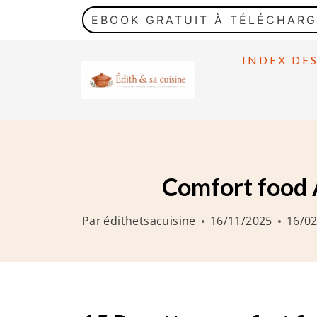
A
EBOOK GRATUIT À TÉLÉCHAR
l
l
INDEX DE
e
r
a
u
c
Comfort food 
o
n
Par
édithetsacuisine
16/11/2025
16/0
t
e
n
u