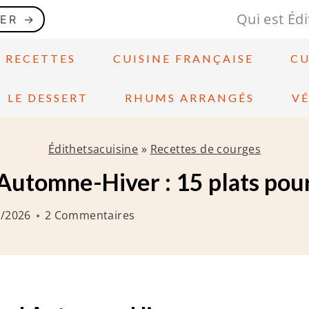
Qui est Édi
GER →
S RECETTES
CUISINE FRANÇAISE
CU
LE DESSERT
RHUMS ARRANGÉS
V
Édithetsacuisine
»
Recettes de courges
Automne-Hiver : 15 plats pour
2/2026
2 Commentaires