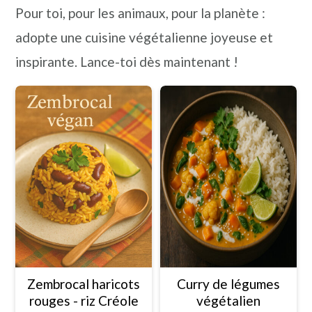
Pour toi, pour les animaux, pour la planète :
n
a
p
adopte une cuisine végétalienne joyeuse et
c
l
r
inspirante. Lance-toi dès maintenant !
i
i
p
n
a
c
l
i
e
p
a
l
e
Zembrocal haricots
Curry de légumes
rouges - riz Créole
végétalien