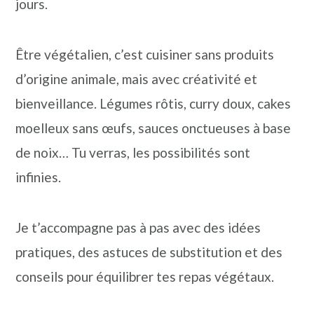
jours.
n
o
b
a
n
a
Être végétalien, c’est cuisiner sans produits
v
t
r
d’origine animale, mais avec créativité et
i
e
r
bienveillance. Légumes rôtis, curry doux, cakes
g
n
e
moelleux sans œufs, sauces onctueuses à base
a
u
l
de noix… Tu verras, les possibilités sont
t
p
a
infinies.
i
r
t
o
i
é
Je t’accompagne pas à pas avec des idées
n
n
r
pratiques, des astuces de substitution et des
p
c
a
conseils pour équilibrer tes repas végétaux.
r
i
l
i
p
e