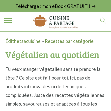
Télécharge : mon eBook GRATUIT ! →
P
P
P
Édithetsacuisine
»
Recettes par catégorie
a
a
a
Végétalien au quotidien
s
s
s
s
s
s
Tu veux manger végétalien sans te prendre la
e
e
e
tête ? Ce site est fait pour toi. Ici, pas de
r
r
r
produits introuvables ni de techniques
à
a
à
compliquées. Juste des recettes végétaliennes
l
u
l
simples, savoureuses et adaptées à tous les
a
c
a