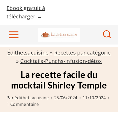
A
Ebook gratuit à
l
télécharger →
l
e
r
a
Édithetsacuisine
»
Recettes par catégorie
u
»
Cocktails-Punchs-infusion-détox
c
o
La recette facile du
n
mocktail Shirley Temple
t
e
Par
édithetsacuisine
25/06/2024
11/10/2024
n
1 Commentaire
u