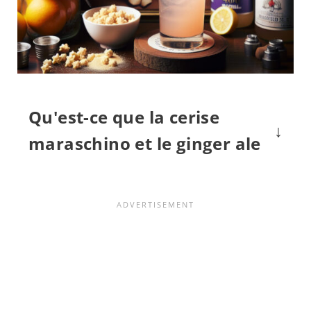
Qu'est-ce que la cerise
maraschino et le ginger ale
Cerise Maraschino
Définition :
La cerise maraschino est une
cerise qui a été macérée dans une
saumure, puis dénoyautée et
conservée dans un sirop léger et
sucré aromatisé à l'essence
d'amande. Elle est souvent colorée