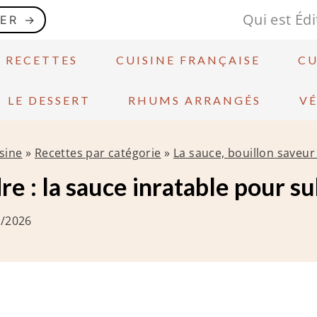
Qui est Édi
GER →
S RECETTES
CUISINE FRANÇAISE
CU
LE DESSERT
RHUMS ARRANGÉS
V
sine
»
Recettes par catégorie
»
La sauce, bouillon saveu
re : la sauce inratable pour s
1/2026