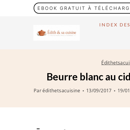
A
EBOOK GRATUIT À TÉLÉCHAR
l
l
INDEX DE
e
r
a
u
Édithetsacui
c
Beurre blanc au cid
o
n
Par
édithetsacuisine
13/09/2017
19/0
t
e
n
u