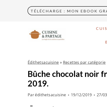
A
l
TÉLÉCHARGE : MON EBOOK GRA
l
e
CUI
r
a
u
c
Édithetsacuisine
»
Recettes par catégorie
o
Bûche chocolat noir f
n
t
2019.
e
n
Par
édithetsacuisine
19/12/2019
27/0
u