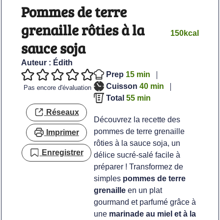
Pommes de terre
grenaille rôties à la
150
kcal
sauce soja
Auteur :
Édith
minutes
Prep
15
min
minutes
Cuisson
40
min
Pas encore d'évaluation
minutes
Total
55
min
Réseaux
Découvrez la recette des
pommes de terre grenaille
Imprimer
rôties à la sauce soja, un
Enregistrer
délice sucré-salé facile à
préparer ! Transformez de
simples
pommes de terre
grenaille
en un plat
gourmand et parfumé grâce à
une
marinade au miel et à la