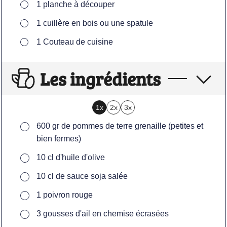
▢
1 planche à découper
▢
1 cuillère en bois ou une spatule
▢
1 Couteau de cuisine
Les ingrédients
1x
2x
3x
▢
600
gr
de pommes de terre grenaille (petites et
bien fermes)
▢
10
cl
d'huile d'olive
▢
10
cl
de sauce soja salée
▢
1
poivron rouge
▢
3
gousses d'ail en chemise écrasées