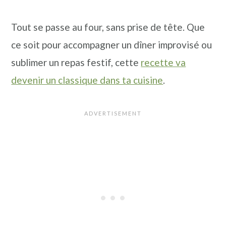
n
a
p
Tout se passe au four, sans prise de tête. Que
c
l
r
ce soit pour accompagner un dîner improvisé ou
i
i
sublimer un repas festif, cette
recette va
p
n
devenir un classique dans ta cuisine
.
a
c
l
i
e
p
a
l
e