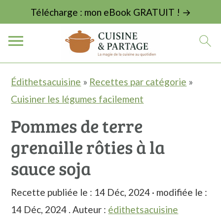
Télécharge : mon eBook GRATUIT ! →
P
P
P
Édithetsacuisine
»
Recettes par catégorie
»
a
a
a
Cuisiner les légumes facilement
s
s
s
Pommes de terre
s
s
s
grenaille rôties à la
e
e
e
r
r
r
sauce soja
à
a
à
Recette publiée le :
14 Déc, 2024
· modifiée le :
l
u
l
14 Déc, 2024
. Auteur :
édithetsacuisine
a
c
a