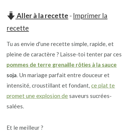
n
o
b
a
n
a
Aller à la recette
-
Imprimer la
v
t
r
recette
i
e
r
Tu as envie d'une recette simple, rapide, et
g
n
e
pleine de caractère ? Laisse-toi tenter par ces
a
u
l
pommes de terre grenaille rôties à la sauce
t
p
a
soja
. Un mariage parfait entre douceur et
i
r
t
intensité, croustillant et fondant,
ce plat te
o
i
é
promet une explosion de
saveurs sucrées-
n
n
r
salées.
p
c
a
r
i
l
Et le meilleur ?
i
p
e