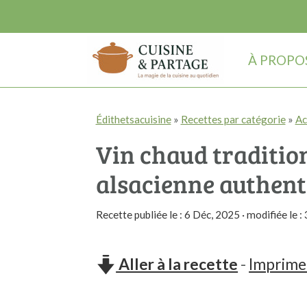
À PROPO
P
P
P
Édithetsacuisine
»
Recettes par catégorie
»
Ac
a
a
a
Vin chaud tradition
s
s
s
s
s
s
alsacienne authent
e
e
e
Recette publiée le :
6 Déc, 2025
· modifiée le :
r
r
r
à
a
à
Aller à la recette
-
Imprimer
l
u
l
a
c
a