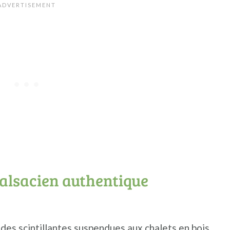
 alsacien authentique
ndes scintillantes suspendues aux chalets en bois,