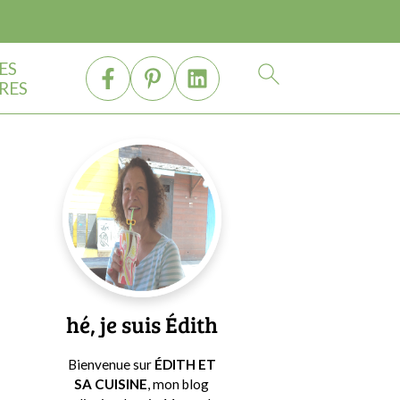
ES
RES
Barre
latérale
principale
hé, je suis Édith
Bienvenue sur
ÉDITH ET
SA CUISINE
, mon blog