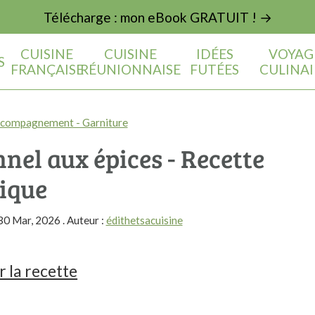
Télécharge : mon eBook GRATUIT ! →
CUISINE
CUISINE
IDÉES
VOYAG
S
FRANÇAISE
RÉUNIONNAISE
FUTÉES
CULINAI
compagnement - Garniture
nel aux épices - Recette
ique
30 Mar, 2026
. Auteur :
édithetsacuisine
 la recette