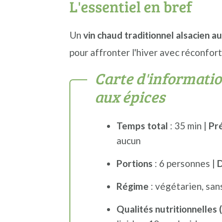
L'essentiel en bref
n
o
b
a
n
a
Un
vin chaud traditionnel alsacien a
v
t
r
pour affronter l'hiver avec réconfort
i
e
r
Carte d'informatio
g
n
e
aux épices
a
u
l
t
p
a
Temps total
: 35 min |
Pr
i
r
t
aucun
o
i
é
n
n
r
Portions
: 6 personnes |
D
p
c
a
Régime
: végétarien, san
r
i
l
Qualités nutritionnelles 
i
p
e