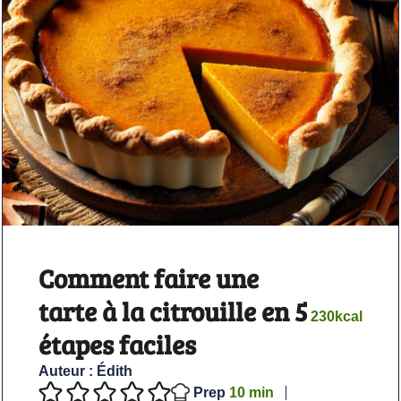
Comment faire une
tarte à la citrouille en 5
230
kcal
étapes faciles
Auteur :
Édith
minutes
Prep
10
min