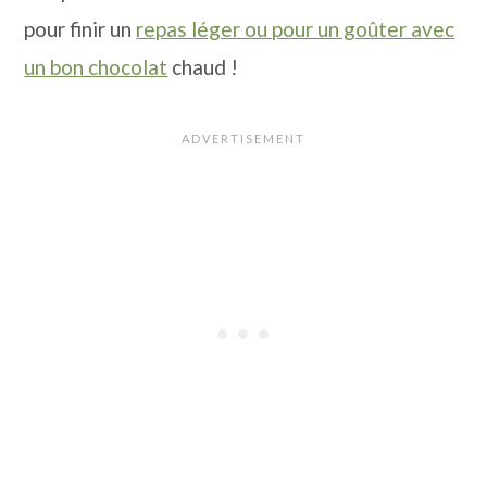
n
a
p
pour finir un
repas léger ou pour un goûter avec
c
l
r
un bon chocolat
chaud !
i
i
p
n
a
c
l
i
e
p
a
l
e