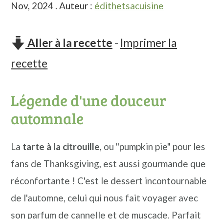
Nov, 2024
. Auteur :
édithetsacuisine
n
o
b
a
n
a
v
t
r
Aller à la recette
-
Imprimer la
i
e
r
recette
g
n
e
a
u
l
Légende d'une douceur
t
p
a
automnale
i
r
t
o
i
é
La
tarte à la citrouille
, ou "pumpkin pie" pour les
n
n
r
fans de Thanksgiving, est aussi gourmande que
p
c
a
réconfortante ! C'est le dessert incontournable
r
i
l
de l'automne, celui qui nous fait voyager avec
i
p
e
son parfum de cannelle et de muscade. Parfait