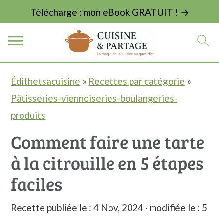
Télécharge : mon eBook GRATUIT ! →
P
P
P
Édithetsacuisine
»
Recettes par catégorie
»
a
a
a
Pâtisseries-viennoiseries-boulangeries-
s
s
s
produits
s
s
s
Comment faire une tarte
e
e
e
à la citrouille en 5 étapes
r
r
r
à
a
à
faciles
l
u
l
Recette publiée le :
4 Nov, 2024
· modifiée le :
5
a
c
a