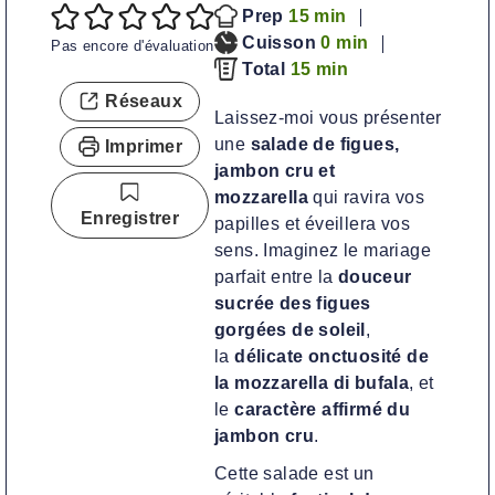
m
Prep
15
min
i
m
Cuisson
0
min
Pas encore d'évaluation
n
m
i
Total
15
min
u
i
n
Réseaux
Laissez-moi vous présenter
t
n
u
une
salade de figues,
Imprimer
e
u
t
jambon cru et
s
t
e
mozzarella
qui ravira vos
e
s
Enregistrer
papilles et éveillera vos
s
sens. Imaginez le mariage
parfait entre la
douceur
sucrée des figues
gorgées de soleil
,
la
délicate onctuosité de
la mozzarella di bufala
, et
le
caractère affirmé du
jambon cru
.
Cette salade est un