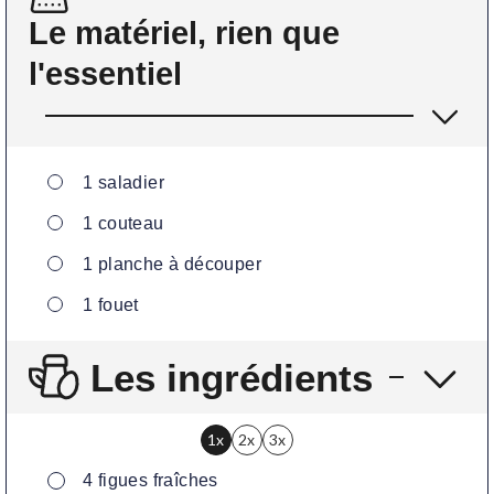
Le matériel, rien que
l'essentiel
▢
1 saladier
▢
1 couteau
▢
1 planche à découper
▢
1 fouet
Les ingrédients
1x
2x
3x
▢
4
figues fraîches