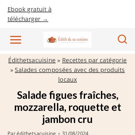
A
Ebook gratuit à
l
télécharger →
l
e
r
a
Édithetsacuisine
»
Recettes par catégorie
u
»
Salades composées avec des produits
c
locaux
o
n
Salade figues fraîches,
t
mozzarella, roquette et
e
jambon cru
n
u
Par
édithetsacuisine
31/08/2024