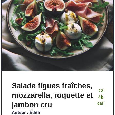
Salade figues fraîches,
22
mozzarella, roquette et
4
k
jambon cru
cal
Auteur :
Édith