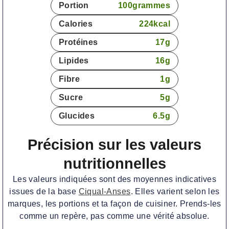
Portion
100
grammes
Calories
224
kcal
Protéines
17
g
Lipides
16
g
Fibre
1
g
Sucre
5
g
Glucides
6.5
g
Précision sur les valeurs
nutritionnelles
Les valeurs indiquées sont des moyennes indicatives
issues de la base
Ciqual-Anses
. Elles varient selon les
marques, les portions et ta façon de cuisiner. Prends-les
comme un repère, pas comme une vérité absolue.