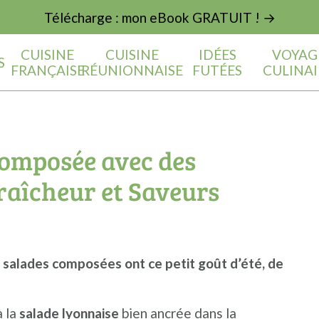
Télécharge : mon eBook GRATUIT ! →
CUISINE
CUISINE
IDÉES
VOYAG
S
FRANÇAISE
RÉUNIONNAISE
FUTÉES
CULINAI
Composée avec des
raîcheur et Saveurs
 salades composées ont ce petit goût d’été, de
à la
salade lyonnaise
bien ancrée dans la