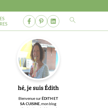
ES
RES
Barre
latérale
principale
hé, je suis Édith
Bienvenue sur
ÉDITH ET
SA CUISINE
, mon blog