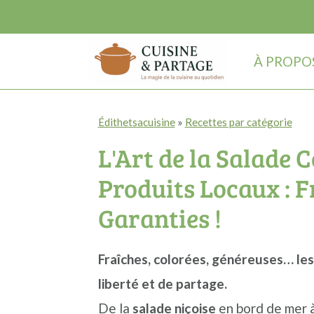
À PROPO
P
P
P
Édithetsacuisine
»
Recettes par catégorie
a
a
a
L'Art de la Salade 
s
s
s
s
s
s
Produits Locaux : F
e
e
e
Garanties !
r
r
r
à
a
à
Fraîches, colorées, généreuses… les
l
u
l
liberté et de partage.
a
c
a
De la
salade niçoise
en bord de mer 