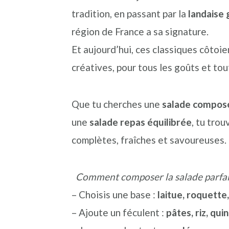
n
o
b
tradition, en passant par la
landaise
a
n
a
région de France a sa signature.
v
t
r
Et aujourd’hui, ces classiques côtoi
i
e
r
créatives, pour tous les goûts et tou
g
n
e
a
u
l
Que tu cherches une
salade compos
t
p
a
une
salade repas équilibrée
, tu trou
i
r
t
complètes, fraîches et savoureuses.
o
i
é
n
n
r
Comment composer la salade parfai
p
c
a
– Choisis une base :
laitue, roquett
r
i
l
– Ajoute un féculent :
pâtes, riz, qu
i
p
e