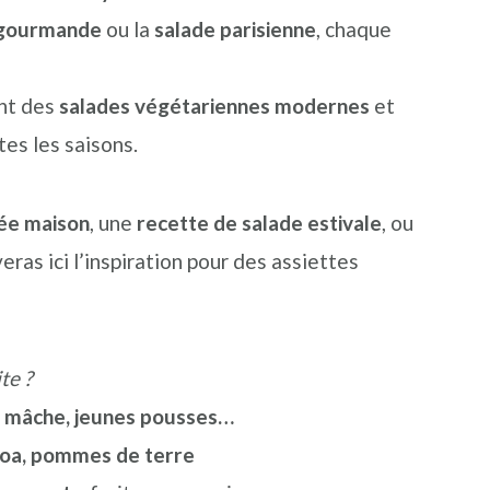
 gourmande
ou la
salade parisienne
, chaque
ent des
salades végétariennes modernes
et
tes les saisons.
ée maison
, une
recette de salade estivale
, ou
veras ici l’inspiration pour des assiettes
te ?
e, mâche, jeunes pousses…
inoa, pommes de terre