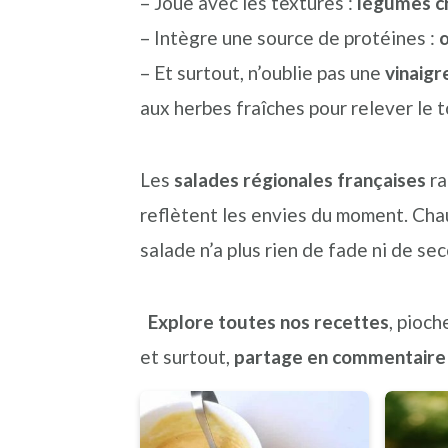
– Joue avec les textures :
légumes c
n
a
p
– Intègre une source de protéines :
œ
c
l
r
– Et surtout, n’oublie pas une
vinaigr
i
i
aux herbes fraîches pour relever le t
p
n
a
c
Les
salades régionales françaises
ra
l
i
reflètent les envies du moment. Chau
e
p
salade n’a plus rien de fade ni de se
a
l
Explore toutes nos recettes
, pioch
e
et surtout,
partage en commentaire 