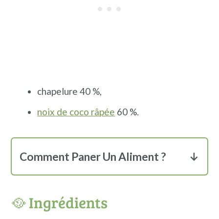
chapelure 40 %,
noix de coco râpée
60 %.
Comment Paner Un Aliment ?
La panure ou comment paner un aliment
? Le fait de paner un aliment c'est de le
🥘 Ingrédients
rendre croustillant après cuisson.