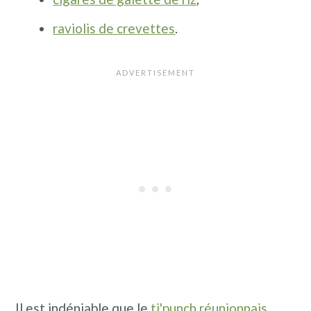
raviolis de crevettes
.
Il est indéniable que le
ti'punch réunionnais