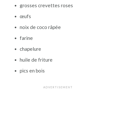
Pour paner un aliment, procédez de
grosses crevettes roses
cette façon, passez votre aliment dans
œufs
la farine sur les deux faces, puis dans
noix de coco râpée
un bain d'œufs battus et pour finir dans
farine
la chapelure.
chapelure
huile de friture
pics en bois