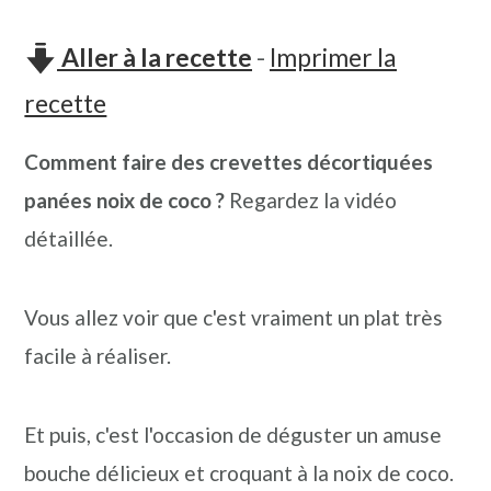
n
o
b
a
n
a
Aller à la recette
-
Imprimer la
v
t
r
recette
i
e
r
Comment faire des crevettes décortiquées
g
n
e
panées noix de coco ?
Regardez la vidéo
a
u
l
détaillée.
t
p
a
i
r
t
Vous allez voir que c'est vraiment un plat très
o
i
é
facile à réaliser.
n
n
r
p
c
a
Et puis, c'est l'occasion de déguster un amuse
r
i
l
bouche délicieux et croquant à la noix de coco.
i
p
e