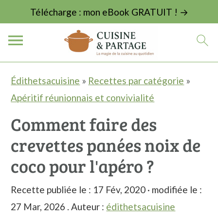
Télécharge : mon eBook GRATUIT ! →
P
P
P
Édithetsacuisine
»
Recettes par catégorie
»
a
a
a
Apéritif réunionnais et convivialité
s
s
s
Comment faire des
s
s
s
crevettes panées noix de
e
e
e
r
r
r
coco pour l'apéro ?
à
a
à
Recette publiée le :
17 Fév, 2020
· modifiée le :
l
u
l
27 Mar, 2026
. Auteur :
édithetsacuisine
a
c
a