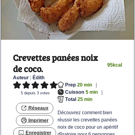
Crevettes panées noix
95
kcal
de coco.
Auteur :
Édith
minutes
Prep
20
min
minutes
Cuisson
5
min
5
depuis
3
votes
minutes
Total
25
min
Réseaux
Découvrez comment bien
réussir les crevettes panées
Imprimer
noix de coco pour un apéritif
Enregistrer
dînatoire pour 6 personnes.