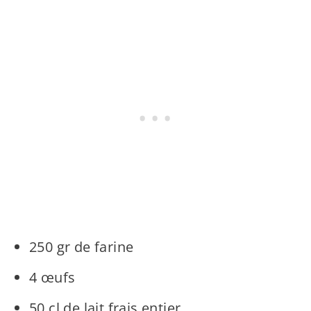
250 gr de farine
4 œufs
50 cl de lait frais entier