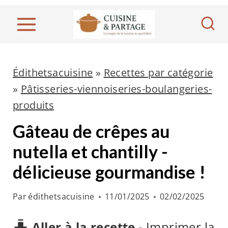
A
l
l
e
r
Édithetsacuisine
»
Recettes par catégorie
a
»
Pâtisseries-viennoiseries-boulangeries-
u
produits
c
Gâteau de crêpes au
o
nutella et chantilly -
n
délicieuse gourmandise !
t
e
Par
édithetsacuisine
11/01/2025
02/02/2025
n
u
Aller à la recette
-
Imprimer la