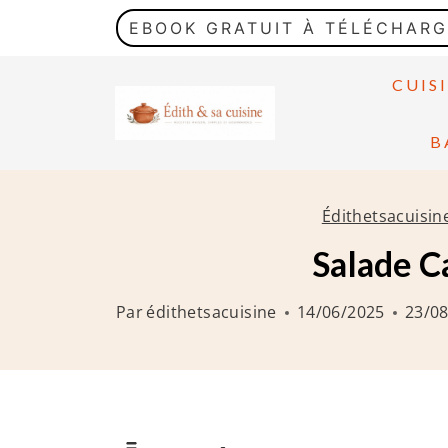
A
EBOOK GRATUIT À TÉLÉCHAR
l
l
CUIS
e
r
B
a
u
Édithetsacuisin
c
Salade Ca
o
n
Par
édithetsacuisine
14/06/2025
23/0
t
e
n
u