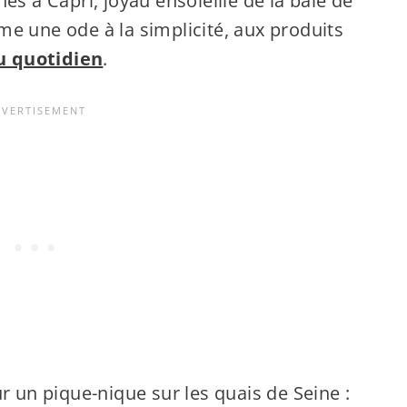
es à Capri, joyau ensoleillé de la baie de
e une ode à la simplicité, aux produits
au quotidien
.
r un pique-nique sur les quais de Seine :