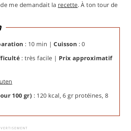
onde me demandait la
recette
. À ton tour de
n
paration
: 10 min |
Cuisson
: 0
fficulté
: très facile |
Prix approximatif
luten
our 100 gr)
: 120 kcal, 6 gr protéines, 8