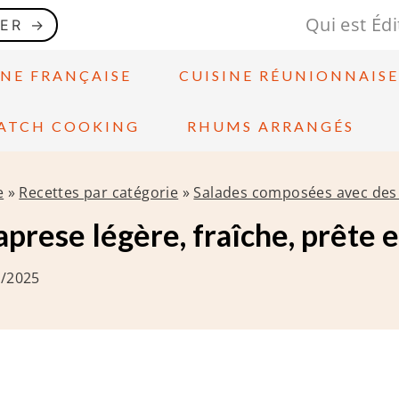
Qui est Édi
GER →
INE FRANÇAISE
CUISINE RÉUNIONNAIS
ATCH COOKING
RHUMS ARRANGÉS
e
»
Recettes par catégorie
»
Salades composées avec des 
prese légère, fraîche, prête 
8/2025