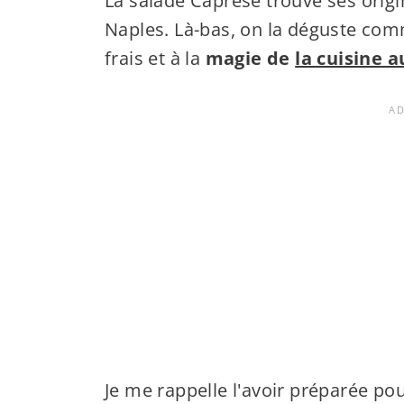
La salade Caprese trouve ses origin
Naples. Là-bas, on la déguste comm
frais et à la
magie de
la cuisine 
Je me rappelle l'avoir préparée pou