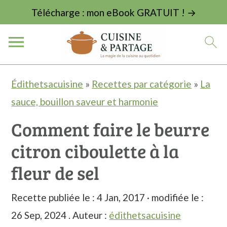
Télécharge : mon eBook GRATUIT ! →
P
P
P
Édithetsacuisine
»
Recettes par catégorie
»
La
a
a
a
sauce, bouillon saveur et harmonie
s
s
s
Comment faire le beurre
s
s
s
citron ciboulette à la
e
e
e
r
r
r
fleur de sel
à
a
à
Recette publiée le :
4 Jan, 2017
· modifiée le :
l
u
l
26 Sep, 2024
. Auteur :
édithetsacuisine
a
c
a