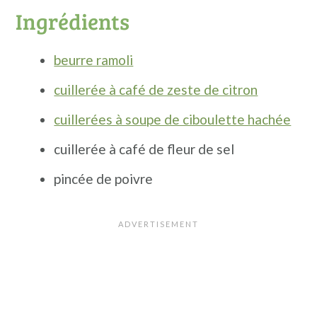
n
a
p
Ingrédients
c
l
r
beurre ramoli
i
i
p
n
cuillerée à café de zeste de citron
a
c
cuillerées à soupe de ciboulette hachée
l
i
cuillerée à café de fleur de sel
e
p
pincée de poivre
a
l
e