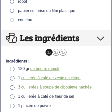
▢
robot
▢
papier sulfurisé ou film plastique
▢
couteau
Les ingrédients
1x
2x
3x
Ingrédients :
▢
130
gr
de beurre ramoli
▢
1
cuillerée à café de zeste de citron
▢
3
cuillerées à soupe de ciboulette hachée
▢
1
cuillerée à café de fleur de sel
▢
1
pincée de poivre