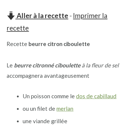
n
o
b
a
n
a
Aller à la recette
-
Imprimer la
v
t
r
recette
i
e
r
Recette
beurre citron ciboulette
g
n
e
a
u
l
Le
beurre citronné ciboulette
à la fleur de sel
t
p
a
accompagnera avantageusement
i
r
t
o
i
é
Un poisson comme le
dos de cabillaud
n
n
r
p
c
a
ou un filet de
merlan
r
i
l
une viande grillée
i
p
e