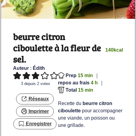
beurre citron
ciboulette à la fleur de
140
kcal
sel.
Auteur :
Édith
minutes
Prep
15
min
heures
repos au frais
4
h
3
depuis
2
votes
minutes
Total
15
min
Réseaux
Recette du
beurre citron
ciboulette
pour accompagner
Imprimer
une viande, un poisson ou
Enregistrer
une grillade.