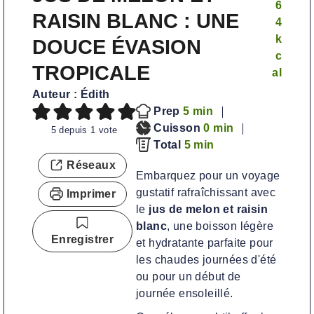
6
RAISIN BLANC : UNE
4
k
DOUCE ÉVASION
c
TROPICALE
al
Auteur :
Édith
m
Prep
5
min
i
m
Cuisson
0
min
5
depuis 1 vote
n
m
i
Total
5
min
u
i
n
Réseaux
Embarquez pour un voyage
t
n
u
gustatif rafraîchissant avec
Imprimer
e
u
t
le
jus de melon et raisin
s
t
e
blanc
, une boisson légère
e
s
Enregistrer
et hydratante parfaite pour
s
les chaudes journées d'été
ou pour un début de
journée ensoleillé.