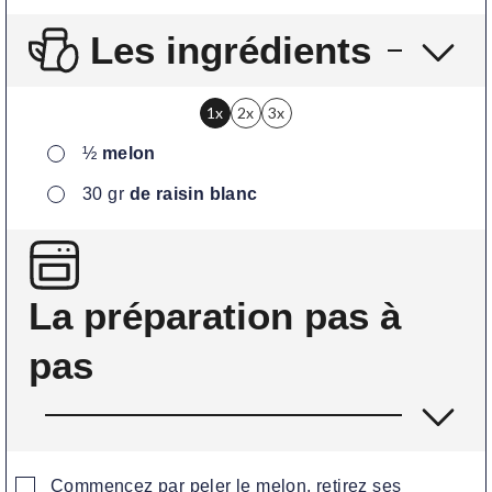
Les ingrédients
1x
2x
3x
▢
½
melon
▢
30
gr
de raisin blanc
La préparation pas à
pas
▢
Commencez par peler le melon, retirez ses