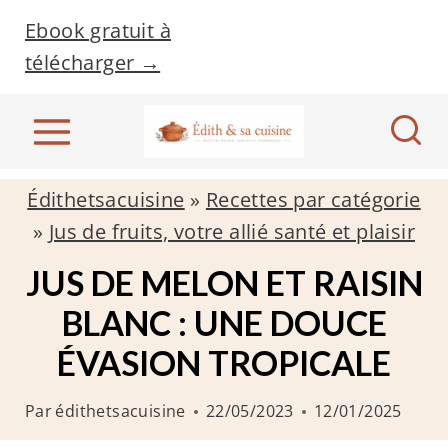
A
Ebook gratuit à
l
télécharger →
l
e
r
a
Édithetsacuisine
»
Recettes par catégorie
u
»
Jus de fruits, votre allié santé et plaisir
c
o
JUS DE MELON ET RAISIN
n
BLANC : UNE DOUCE
t
ÉVASION TROPICALE
e
n
Par
édithetsacuisine
22/05/2023
12/01/2025
u