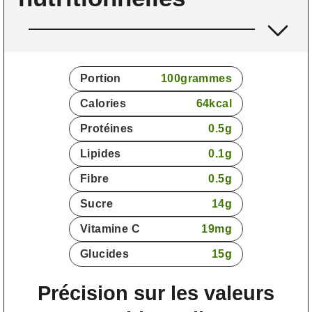
Portion
100
grammes
Calories
64
kcal
Protéines
0.5
g
Lipides
0.1
g
Fibre
0.5
g
Sucre
14
g
Vitamine C
19
mg
Glucides
15
g
Précision sur les valeurs