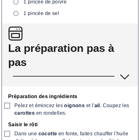
▢
1
pincée
de poivre
▢
1
pincée
de sel
La préparation pas à
pas
Préparation des ingrédients
▢
Pelez et émincez les
oignons
et l'
ail
. Coupez les
carottes
en rondelles.
Saisir le rôti
▢
Dans une
cocotte
en fonte, faites chauffer l'huile