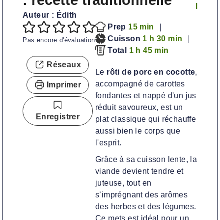
: recette traditionnelle
l
Auteur :
Édith
m
Prep
15
min
i
h
m
Cuisson
1
h
30
min
Pas encore d'évaluation
h
n
e
m
i
Total
1
h
45
min
e
u
u
i
n
Réseaux
Le
rôti de porc en cocotte
,
u
t
r
n
u
accompagné de carottes
Imprimer
r
e
e
u
t
fondantes et nappé d'un jus
e
s
t
e
réduit savoureux, est un
e
s
Enregistrer
plat classique qui réchauffe
s
aussi bien le corps que
l'esprit.
Grâce à sa cuisson lente, la
viande devient tendre et
juteuse, tout en
s’imprégnant des arômes
des herbes et des légumes.
Ce mets est idéal pour un