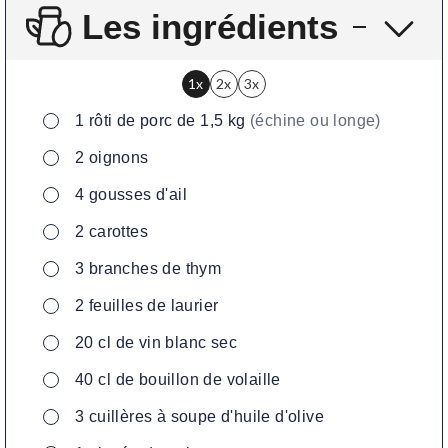
Les ingrédients
1x
2x
3x
▢
1
rôti de porc de 1,5 kg
(échine ou longe)
▢
2
oignons
▢
4
gousses d'ail
▢
2
carottes
▢
3
branches de thym
▢
2
feuilles de laurier
▢
20
cl
de vin blanc sec
▢
40
cl
de bouillon de volaille
▢
3
cuillères
à soupe d'huile d'olive