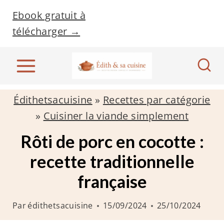
A
Ebook gratuit à
l
télécharger →
l
e
r
a
Édithetsacuisine
»
Recettes par catégorie
u
»
Cuisiner la viande simplement
c
o
Rôti de porc en cocotte :
n
recette traditionnelle
t
française
e
n
Par
édithetsacuisine
15/09/2024
25/10/2024
u