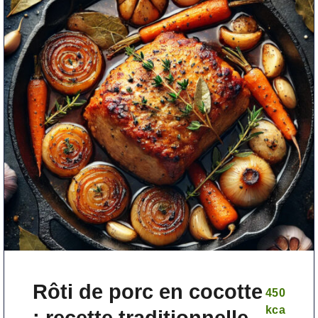
Rôti de porc en cocotte
450
kca