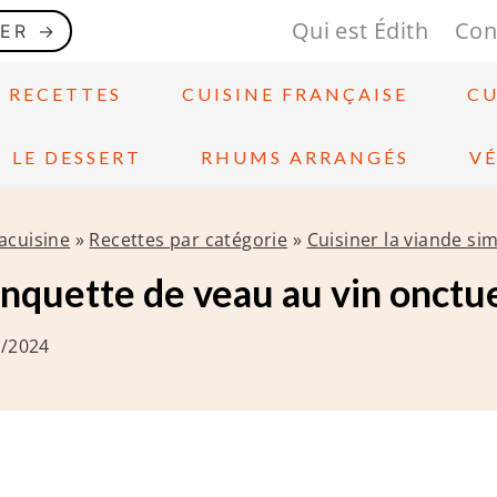
Qui est Édith
Con
GER →
S RECETTES
CUISINE FRANÇAISE
CU
LE DESSERT
RHUMS ARRANGÉS
V
acuisine
»
Recettes par catégorie
»
Cuisiner la viande s
anquette de veau au vin onct
0/2024