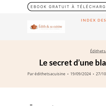
A
EBOOK GRATUIT À TÉLÉCHAR
l
l
INDEX DE
e
r
a
u
Édithets
c
Le secret d’une bl
o
n
Par
édithetsacuisine
19/09/2024
27/1
t
e
n
u