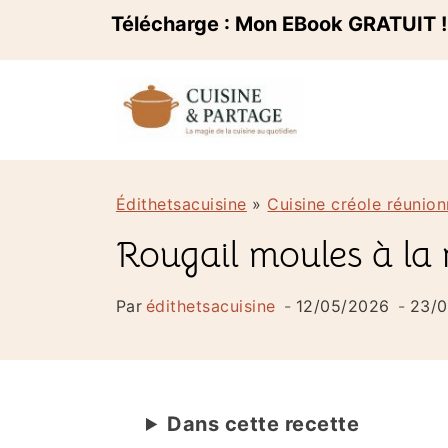
A
Télécharge : Mon EBook GRATUIT 
l
l
e
r
a
Édithetsacuisine
»
Cuisine créole réunion
u
Rougail moules à la r
c
o
Par
édithetsacuisine
12/05/2026
23/
n
t
e
Dans cette recette