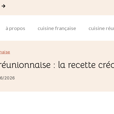
! →
à propos
cuisine française
cuisine ré
naise
éunionnaise : la recette cré
06/2026