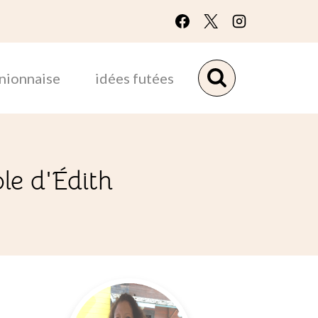
unionnaise
idées futées
ole d'Édith