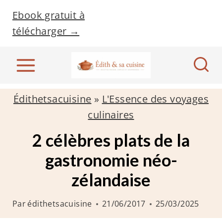
A
Ebook gratuit à
l
télécharger →
l
e
r
a
Édithetsacuisine
»
L'Essence des voyages
u
culinaires
c
o
2 célèbres plats de la
n
gastronomie néo-
t
zélandaise
e
n
Par
édithetsacuisine
21/06/2017
25/03/2025
u