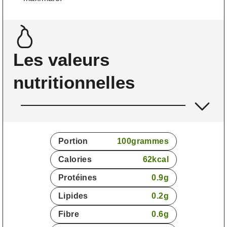
Les valeurs
nutritionnelles
Portion
100
grammes
Calories
62
kcal
Protéines
0.9
g
Lipides
0.2
g
Fibre
0.6
g