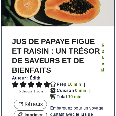
JUS DE PAPAYE FIGUE
6
ET RAISIN : UN TRÉSOR
2
k
DE SAVEURS ET DE
c
BIENFAITS
al
Auteur :
Édith
m
Prep
10
min
i
m
Cuisson
0
min
5
depuis 1 vote
n
m
i
Total
10
min
u
i
n
Réseaux
Embarquez pour un voyage
t
n
u
gustatif avec
le jus de
Imprimer
e
u
t