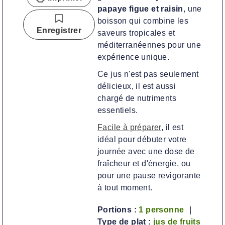
papaye figue et raisin
, une
s
t
e
boisson qui combine les
e
s
Enregistrer
saveurs tropicales et
s
méditerranéennes pour une
expérience unique.
Ce jus n'est pas seulement
délicieux, il est aussi
chargé de nutriments
essentiels.
Facile à préparer
, il est
idéal pour débuter votre
journée avec une dose de
fraîcheur et d'énergie, ou
pour une pause revigorante
à tout moment.
Portions :
1
personne
Type de plat :
jus de fruits