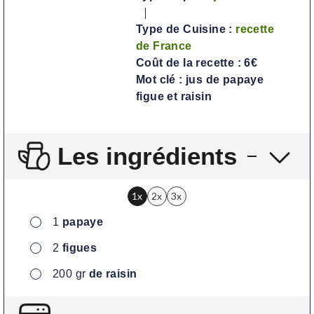
Type de Cuisine :
recette
de France
Coût de la recette :
6€
Mot clé :
jus de papaye
figue et raisin
Les ingrédients
1x
2x
3x
▢
1
papaye
▢
2
figues
▢
200
gr
de raisin