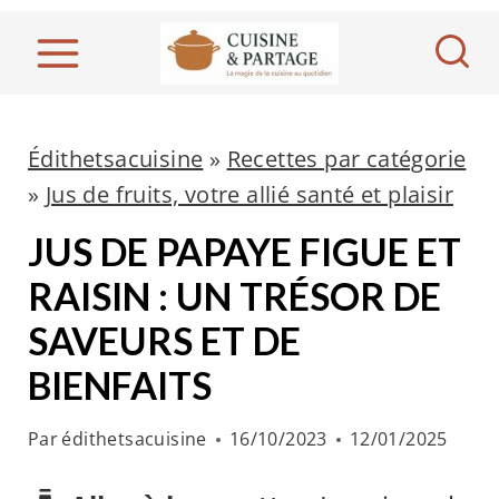
A
l
l
e
r
Édithetsacuisine
»
Recettes par catégorie
a
»
Jus de fruits, votre allié santé et plaisir
u
JUS DE PAPAYE FIGUE ET
c
RAISIN : UN TRÉSOR DE
o
SAVEURS ET DE
n
t
BIENFAITS
e
Par
édithetsacuisine
16/10/2023
12/01/2025
n
u