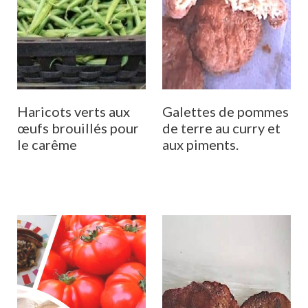
Haricots verts aux
Galettes de pommes
œufs brouillés pour
de terre au curry et
le carême
aux piments.