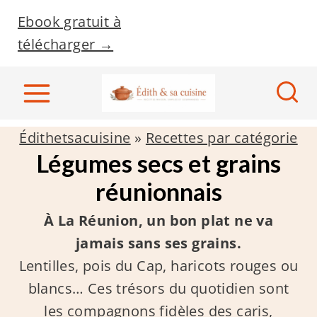
A
Ebook gratuit à
l
télécharger →
l
e
r
a
Édithetsacuisine
»
Recettes par catégorie
u
Légumes secs et grains
c
réunionnais
o
n
À La Réunion, un bon plat ne va
t
jamais sans ses grains.
e
Lentilles, pois du Cap, haricots rouges ou
n
blancs… Ces trésors du quotidien sont
u
les compagnons fidèles des caris,