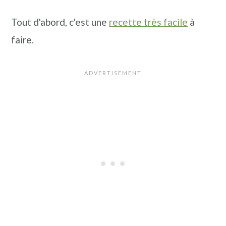
n
a
p
Tout d'abord, c'est une
recette très facile
à
c
l
r
faire.
i
i
p
n
a
c
l
i
e
p
a
l
e