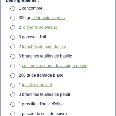
Les ingrédients :
▢
1
concombre
▢
300
gr
de tomates vertes
▢
2
oignons nouveaux
▢
3
gousses d'ail
▢
2
tranches de pain de mie
▢
3
branches feuilles de basilic
▢
1
cuillerée à soupe de vinaigre de vin
▢
200
gr
de fromage blanc
▢
1
jus de citron vert
▢
3
branches feuilles de persil
▢
1
gros filet d'huile d'olive
▢
1
pincée de sel , de poivre