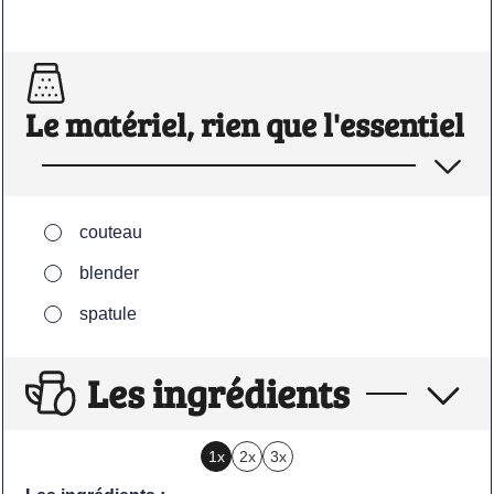
Le matériel, rien que l'essentiel
▢
couteau
▢
blender
▢
spatule
Les ingrédients
1x
2x
3x