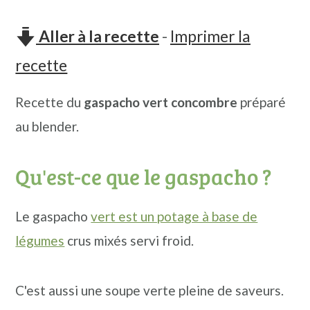
n
o
b
a
n
a
Aller à la recette
-
Imprimer la
v
t
r
recette
i
e
r
Recette du
gaspacho vert
concombre
préparé
g
n
e
au blender.
a
u
l
t
p
a
Qu'est-ce que le gaspacho ?
i
r
t
o
i
é
Le gaspacho
vert est un potage à base de
n
n
r
légumes
crus mixés servi froid.
p
c
a
r
i
l
C'est aussi une soupe verte pleine de saveurs.
i
p
e