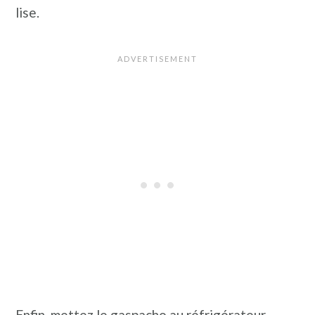
lise.
Enfin, mettez le gaspacho au réfrigérateur.