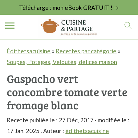
Télécharge : mon eBook GRATUIT ! →
P
P
P
Édithetsacuisine
»
Recettes par catégorie
»
a
a
a
Soupes, Potages, Veloutés, délices maison
s
s
s
Gaspacho vert
s
s
s
concombre tomate verte
e
e
e
r
r
r
fromage blanc
à
a
à
Recette publiée le :
27 Déc, 2017
· modifiée le :
l
u
l
17 Jan, 2025
. Auteur :
édithetsacuisine
a
c
a