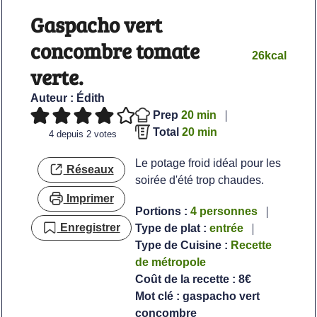
Gaspacho vert
concombre tomate
26
kcal
verte.
Auteur :
Édith
minutes
Prep
20
min
minutes
Total
20
min
4
depuis
2
votes
Le potage froid idéal pour les
Réseaux
soirée d'été trop chaudes.
Imprimer
Portions :
4
personnes
Enregistrer
Type de plat :
entrée
Type de Cuisine :
Recette
de métropole
Coût de la recette :
8€
Mot clé :
gaspacho vert
concombre