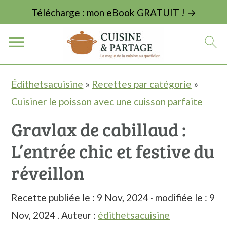
Télécharge : mon eBook GRATUIT ! →
P
P
P
Édithetsacuisine
»
Recettes par catégorie
»
a
a
a
Cuisiner le poisson avec une cuisson parfaite
s
s
s
Gravlax de cabillaud :
s
s
s
L’entrée chic et festive du
e
e
e
r
r
r
réveillon
à
a
à
Recette publiée le :
9 Nov, 2024
· modifiée le :
9
l
u
l
Nov, 2024
. Auteur :
édithetsacuisine
a
c
a