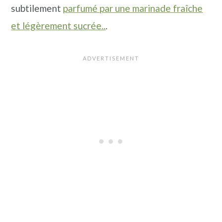
subtilement
parfumé par une marinade fraîche
n
a
p
et légèrement sucrée..
.
c
l
r
i
i
p
n
a
c
l
i
e
p
a
l
e