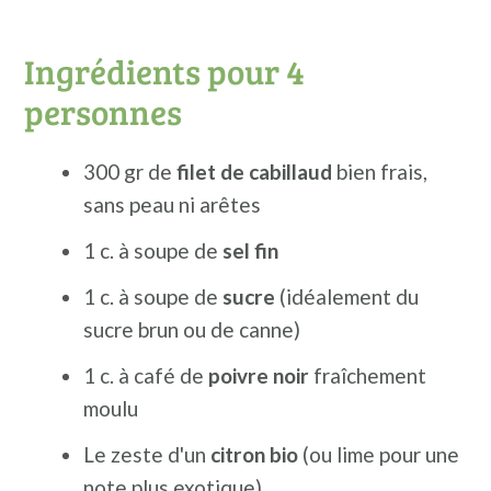
Ingrédients pour 4
personnes
300 gr de
filet de cabillaud
bien frais,
sans peau ni arêtes
1 c. à soupe de
sel fin
1 c. à soupe de
sucre
(idéalement du
sucre brun ou de canne)
1 c. à café de
poivre noir
fraîchement
moulu
Le zeste d'un
citron bio
(ou lime pour une
note plus exotique)