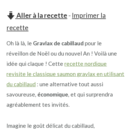
n
o
b
a
n
a
Aller à la recette
-
Imprimer la
v
t
r
recette
i
e
r
Oh là là, le
Gravlax de cabillaud
pour le
g
n
e
réveillon de Noël ou du nouvel An ! Voilà une
a
u
l
idée qui claque ! Cette
recette nordique
t
p
a
revisite le classique saumon gravlax en utilisant
i
r
t
du cabillaud
: une alternative tout aussi
o
i
é
savoureuse,
économique
, et qui surprendra
n
n
r
agréablement tes invités.
p
c
a
r
i
l
Imagine le goût délicat du cabillaud,
i
p
e