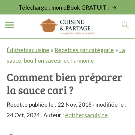
Télécharge : mon eBook GRATUIT ! →
P
P
P
Édithetsacuisine
»
Recettes par catégorie
»
La
a
a
a
sauce, bouillon saveur et harmonie
s
s
s
Comment bien préparer
s
s
s
la sauce cari ?
e
e
e
r
r
r
Recette publiée le :
22 Nov, 2016
· modifiée le :
à
a
à
24 Oct, 2024
. Auteur :
édithetsacuisine
l
u
l
a
c
a