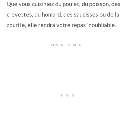
Que vous cuisiniez du poulet, du poisson, des
n
a
p
crevettes, du homard, des saucisses ou de la
c
l
r
zourite, elle rendra votre repas inoubliable.
i
i
p
n
a
c
l
i
e
p
a
l
e