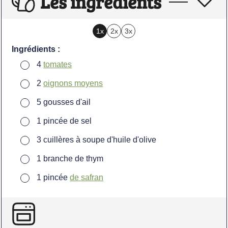
Les ingrédients
1x
2x
3x
Ingrédients :
▢
4
tomates
▢
2
oignons moyens
▢
5
gousses
d'ail
▢
1
pincée
de sel
▢
3
cuillères à soupe
d'huile d'olive
▢
1
branche
de thym
▢
1
pincée
de safran