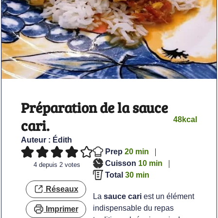
Préparation de la sauce
48
kcal
cari.
Auteur :
Édith
minutes
Prep
20
min
minutes
Cuisson
10
min
4
depuis
2
votes
minutes
Total
30
min
Réseaux
La
sauce cari
est un élément
indispensable du repas
Imprimer