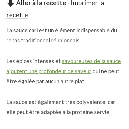
Aller à la recette
-
Imprimer la
n
o
b
a
n
a
recette
v
t
r
La
sauce cari
est un élément indispensable du
i
e
r
repas traditionnel réunionnais.
g
n
e
a
u
l
Les épices intenses et
savoureuses de la sauce
t
p
a
ajoutent une profondeur de saveur
qui ne peut
i
r
t
être égalée par aucun autre plat.
o
i
é
n
n
r
La sauce est également très polyvalente, car
p
c
a
elle peut être adaptée à la protéine servie.
r
i
l
i
p
e