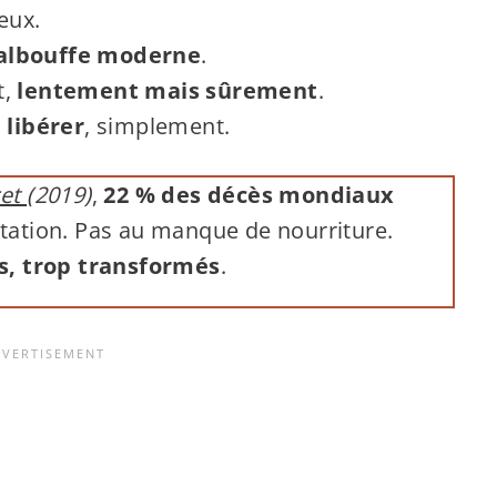
yeux.
albouffe moderne
.
t,
lentement mais sûrement
.
 libérer
, simplement.
cet
(2019)
,
22 % des décès mondiaux
tation. Pas au manque de nourriture.
s, trop transformés
.