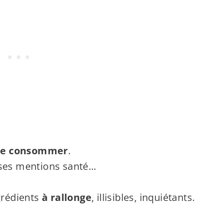
ire consommer
.
sses mentions santé…
ngrédients
à rallonge
, illisibles, inquiétants.