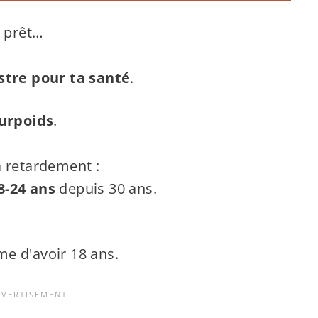
t prêt…
stre pour ta santé
.
surpoids
.
à retardement :
8-24 ans
depuis 30 ans.
e d'avoir 18 ans.