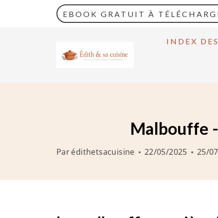
A
EBOOK GRATUIT À TÉLÉCHARG
l
l
INDEX DE
e
r
a
u
c
Malbouffe - 
o
n
Par
édithetsacuisine
22/05/2025
25/0
t
e
n
u