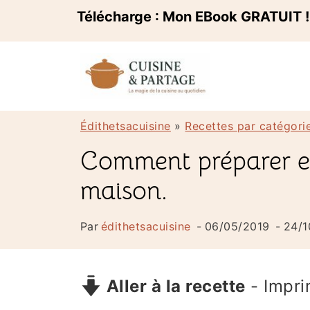
A
Télécharge : Mon EBook GRATUIT 
l
l
e
r
Édithetsacuisine
»
Recettes par catégori
a
Comment préparer et 
u
maison.
c
o
Par
édithetsacuisine
06/05/2019
24/1
n
t
Aller à la recette
-
Impri
e