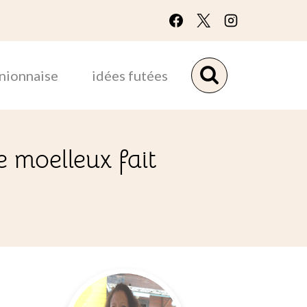
unionnaise
idées futées
e moelleux fait