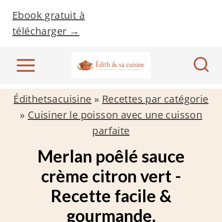
A
Ebook gratuit à
l
télécharger →
l
e
r
a
Édithetsacuisine
»
Recettes par catégorie
u
»
Cuisiner le poisson avec une cuisson
c
parfaite
o
n
Merlan poêlé sauce
t
crème citron vert -
e
Recette facile &
n
gourmande.
u