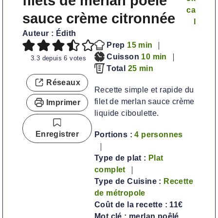
filets de merlan poêlé
ca
sauce crème citronnée
l
Auteur :
Édith
m
Prep
15
min
i
m
Cuisson
10
min
3.3
depuis
6
votes
n
m
i
Total
25
min
u
i
n
Réseaux
Recette simple et rapide du
t
n
u
filet de merlan sauce crème
Imprimer
e
u
t
liquide ciboulette.
s
t
e
e
s
Enregistrer
Portions :
4
personnes
s
Type de plat :
Plat
complet
Type de Cuisine :
Recette
de métropole
Coût de la recette :
11€
Mot clé :
merlan poêlé