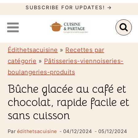
A
SUBSCRIBE FOR UPDATES! →
l
l
e
r
Édithetsacuisine
»
Recettes par
a
catégorie
»
Pâtisseries-viennoiseries-
u
boulangeries-produits
c
Bûche glacée au café et
o
chocolat, rapide facile et
n
sans cuisson
t
e
Par
édithetsacuisine
04/12/2024
05/12/2024