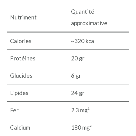
Quantité
Nutriment
approximative
Calories
~320 kcal
Protéines
20 gr
Glucides
6 gr
Lipides
24 gr
Fer
2,3 mg¹
Calcium
180 mg²