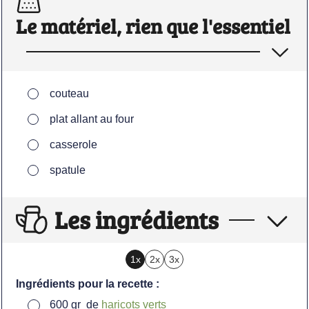
Le matériel, rien que l'essentiel
▢
couteau
▢
plat allant au four
▢
casserole
▢
spatule
Les ingrédients
1x
2x
3x
Ingrédients pour la recette :
▢
600
gr
de
haricots verts