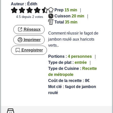
Auteur :
Édith
minutes
Prep
15
min
minutes
Cuisson
20
min
4.5
depuis
2
votes
minutes
Total
35
min
Réseaux
Comment réussir le fagot de
jambon roulé aux haricots
Imprimer
verts..
Enregistrer
Portions :
4
personnes
Type de plat :
entrée
Type de Cuisine :
Recette
de métropole
Coût de la recette :
8€
Mot clé :
fagot de jambon
roulé