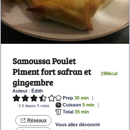
Samoussa Poulet
Piment fort safran et
196
kcal
gingembre
Auteur :
Édith
minutes
Prep
30
min
minutes
Cuisson
5
min
3.4
depuis
5
votes
minutes
Total
35
min
Réseaux
Vous allez découvrir