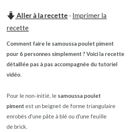
n
o
b
a
n
a
Aller à la recette
-
Imprimer la
v
t
r
recette
i
e
r
Comment faire le samoussa poulet piment
g
n
e
pour 6 personnes simplement ? Voici la recette
a
u
l
détaillée pas à pas accompagnée du tutoriel
t
p
a
vidéo
.
i
r
t
o
i
é
Pour le non-initié, le
samoussa poulet
n
n
r
piment
est un beignet de forme triangulaire
p
c
a
enrobés d'une pâte à blé ou d'une feuille
r
i
l
de brick.
i
p
e