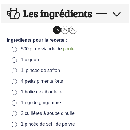
Les ingrédients
1x
2x
3x
Ingrédients pour la recette :
▢
500
gr
de viande de
poulet
▢
1
oignon
▢
1
pincée de safran
▢
4
petits piments forts
▢
1
botte de ciboulette
▢
15
gr
de gingembre
▢
2
cuillères à soupe d'huile
▢
1
pincée de sel , de poivre