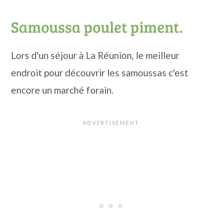
n
a
p
Samoussa poulet piment.
c
l
r
i
i
Lors d'un séjour à La Réunion, le meilleur
p
n
endroit pour découvrir les samoussas c'est
a
c
encore un marché forain.
l
i
e
p
a
l
e