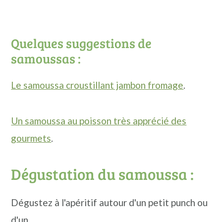
cuite.
mettez au frais 40 minutes.
Recommencez ainsi de suite jusqu'à
Pour terminer, coupez la boule en
Quelques suggestions de
épuisement de la pâte.
plusieurs petites boules que vous
samoussas :
étalez à l'aide d'un rouleau sans oublier
Le samoussa croustillant jambon fromage
.
de fariner le plan de travail.
Coupez la pâte en lamelles de 5 à 6 cm.
Roulez les samoussas et faites-les
Un samoussa au poisson très apprécié des
cuire dans un peu d'huile végétale.
gourmets
.
Dégustation du samoussa :
Dégustez à l'apéritif autour d'un petit punch ou
d'un