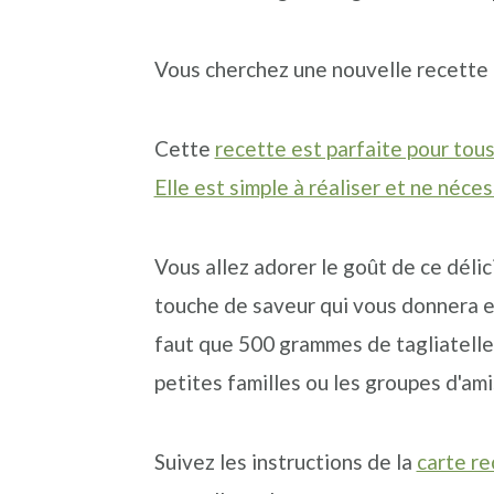
n
o
b
a
n
a
Vous cherchez une nouvelle recette f
v
t
r
i
e
r
Cette
recette est parfaite pour tou
g
n
e
Elle est simple à réaliser et ne néce
a
u
l
t
p
a
Vous allez adorer le goût de ce délic
i
r
t
touche de saveur qui vous donnera en
o
i
é
faut que 500 grammes de tagliatelles 
n
n
r
petites familles ou les groupes d'ami
p
c
a
r
i
l
Suivez les instructions de la
carte re
i
p
e