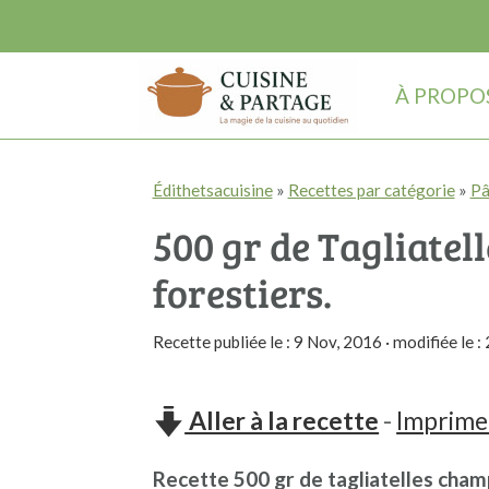
À PROPO
P
P
P
Édithetsacuisine
»
Recettes par catégorie
»
Pâ
a
a
a
500 gr de Tagliate
s
s
s
s
s
s
forestiers.
e
e
e
Recette publiée le :
9 Nov, 2016
· modifiée le :
r
r
r
à
a
à
Aller à la recette
-
Imprimer
l
u
l
a
c
a
Recette 500 gr de tagliatelles cham