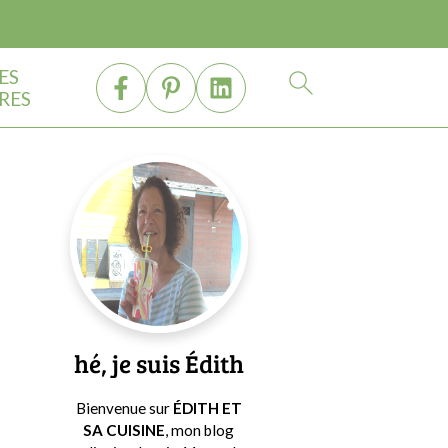
ES
RES
Barre
latérale
principale
hé, je suis Édith
Bienvenue sur
ÉDITH ET
SA CUISINE
, mon blog