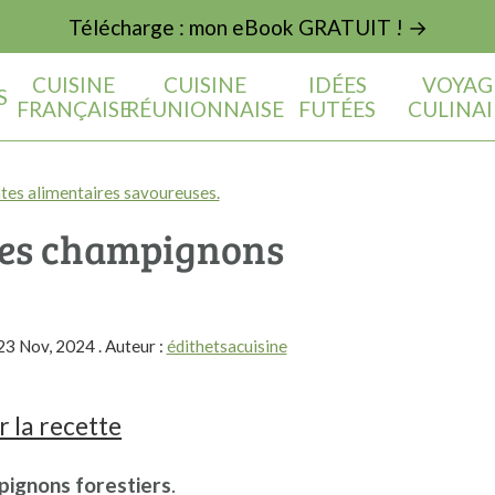
Télécharge : mon eBook GRATUIT ! →
CUISINE
CUISINE
IDÉES
VOYAG
S
FRANÇAISE
RÉUNIONNAISE
FUTÉES
CULINAI
tes alimentaires savoureuses.
lles champignons
23 Nov, 2024
. Auteur :
édithetsacuisine
 la recette
pignons forestiers
.