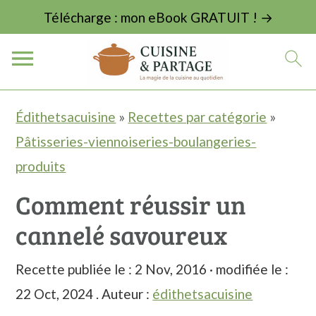
Télécharge : mon eBook GRATUIT ! →
P
P
P
Édithetsacuisine
»
Recettes par catégorie
»
a
a
a
Pâtisseries-viennoiseries-boulangeries-
s
s
s
produits
s
s
s
Comment réussir un
e
e
e
cannelé savoureux
r
r
r
à
a
à
Recette publiée le :
2 Nov, 2016
· modifiée le :
l
u
l
22 Oct, 2024
. Auteur :
édithetsacuisine
a
c
a