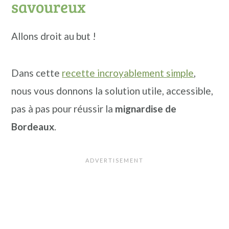
savoureux
Le cannelé a une forme cylindrique
Allons droit au but !
unique avec des rainures sur les côtés,
qui lui donnent son nom.
Dans cette
recette incroyablement simple
,
nous vous donnons la solution utile, accessible,
Il est traditionnellement cuit dans un
pas à pas pour réussir la
mignardise de
moule en cuivre qui lui confère son
Bordeaux
.
aspect caractéristique : une croûte
caramélisée brun foncé à l'extérieur et
un intérieur tendre et moelleux à la
saveur de vanille et de rhum.
La recette du cannelé comprend des