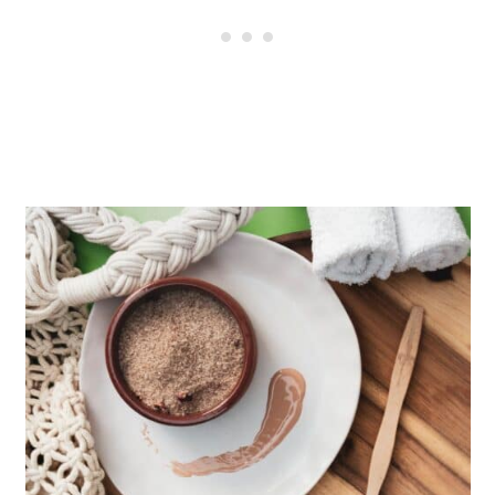
ingrédients simples comme du lait, du
sucre, de la farine, des œufs, du beurre,
de la vanille et du rhum.
Après avoir préparé la pâte, elle est
versée dans les moules et cuite dans un
four très chaud.
Le résultat est un petit gâteau avec
une texture contrastée qui est à la fois
croustillante et crémeuse.