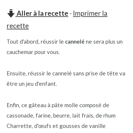
n
o
b
Aller à la recette
-
Imprimer la
a
n
a
v
t
r
recette
i
e
r
Tout d'abord, réussir le
cannelé
ne sera plus un
g
n
e
cauchemar pour vous.
a
u
l
t
p
a
Ensuite, réussir le cannelé sans prise de tête va
i
r
t
être un jeu d'enfant.
o
i
é
n
n
r
Enfin, ce gâteau à pâte molle composé de
p
c
a
cassonade, farine, beurre, lait frais, de rhum
r
i
l
Charrette, d'œufs et gousses de vanille
i
p
e