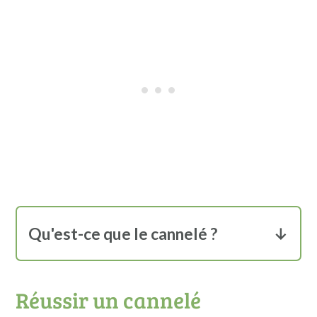
Qu'est-ce que le cannelé ?
C'est une spécialité pâtissière
originaire de la région de Bordeaux,
Réussir un cannelé
dans le sud-ouest de la France.