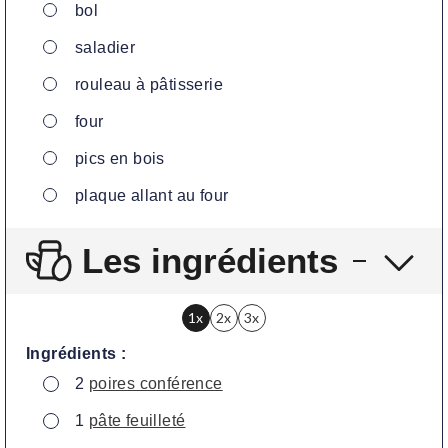
▢
bol
▢
saladier
▢
rouleau à pâtisserie
▢
four
▢
pics en bois
▢
plaque allant au four
Les ingrédients
1x
2x
3x
Ingrédients :
▢
2
poires conférence
▢
1
pâte feuilleté