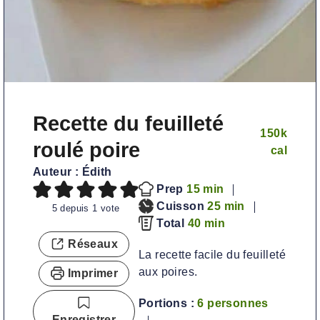
Recette du feuilleté
150
k
roulé poire
cal
Auteur :
Édith
m
Prep
15
min
i
m
Cuisson
25
min
5
depuis 1 vote
n
m
i
Total
40
min
u
i
n
Réseaux
La recette facile du feuilleté
t
n
u
aux poires.
Imprimer
e
u
t
s
t
e
Portions :
6
personnes
e
s
Enregistrer