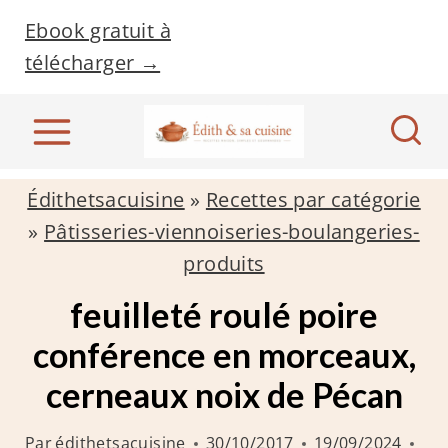
A
Ebook gratuit à
l
télécharger →
l
e
r
a
Édithetsacuisine
»
Recettes par catégorie
u
»
Pâtisseries-viennoiseries-boulangeries-
c
produits
o
n
feuilleté roulé poire
t
conférence en morceaux,
e
cerneaux noix de Pécan
n
u
Par
édithetsacuisine
30/10/2017
19/09/2024